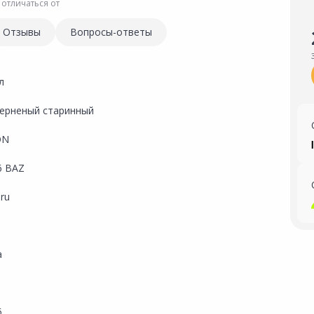
 отличаться от
Отзывы
Вопросы-ответы
л
черненый старинный
ON
6 BAZ
.ru
а
6