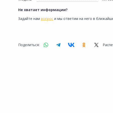
Сад и огород
Не хватает информации?
Задайте нам
вопрос
и мы ответим на него в ближайше
Поделиться:
Распе