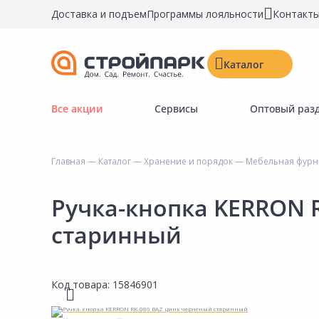
Доставка и подъем
Программы лояльности
Контакт
Каталог
Все акции
Сервисы
Оптовый раз
Строительные материалы
Двери, окна, замки
Главная
—
Каталог
—
Хранение и порядок
—
Мебельная фурни
Инструменты и крепёж
Напольные покрытия
Ручка-кнопка KERRON 
Керамическая плитка
старинный
Обои
Потолочные и стеновые покрытия
Код товара:
15846901
Краски, герметики, пропитки