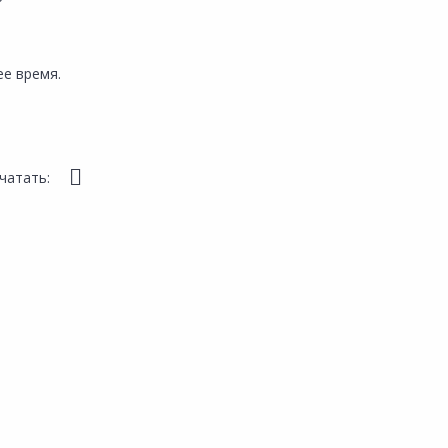
е время.
чатать: