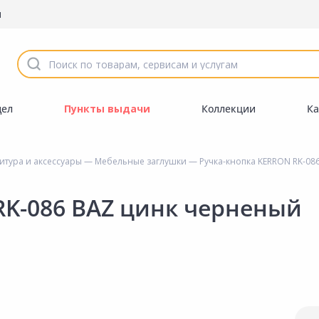
ы
дел
Пункты выдачи
Коллекции
Ка
тура и аксессуары
—
Мебельные заглушки
— Ручка-кнопка KERRON RK-08
RK-086 BAZ цинк черненый