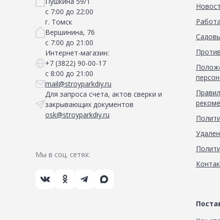
Пушкина 59/1
Новос
с 7:00 до 22:00
Работа
г. Томск
Вершинина, 76
Садовы
с 7:00 до 21:00
Против
Интернет-магазин:
+7 (3822) 90-00-17
Положе
с 8:00 до 21:00
персон
mail@stroyparkdiy.ru
Правил
Для запроса счета, актов сверки и
рекоме
закрывающих документов
osk@stroyparkdiy.ru
Полити
Удален
Полити
Мы в соц. сетях:
Конта
Пост