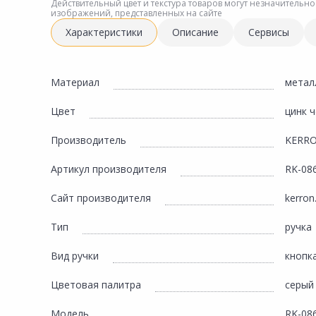
Инженерная электрика
Действительный цвет и текстура товаров могут незначительно
изображений, представленных на сайте
Вентиляция, климатическое оборудование
Характеристики
Описание
Сервисы
Освещение
Отопление, водоснабжение, канализация
Материал
метал
Сантехника, мебель для ванной комнаты
Цвет
цинк 
Сауны и бани
Производитель
KERR
Интерьер, текстиль, камины, оформление
окон, картины
Артикул производителя
RK-08
Хранение и порядок
Сайт производителя
kerron
Товары для дома, подарки, бытовая химия
Тип
ручка
Кухни, мойки, смесители, бытовая техника
Вид ручки
кнопк
Туризм и отдых
Цветовая палитра
серый
Автотовары
Модель
RK-08