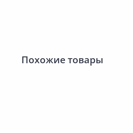
Похожие товары
245.00 ₽
204.00 ₽
за шт
за шт
Код товара:
15853901
Код товара:
15855401
Ручка-скоба KERRON SF02-04-
Ручка-скоба KERRON RS
96 BA бронза
128 OAB бронза