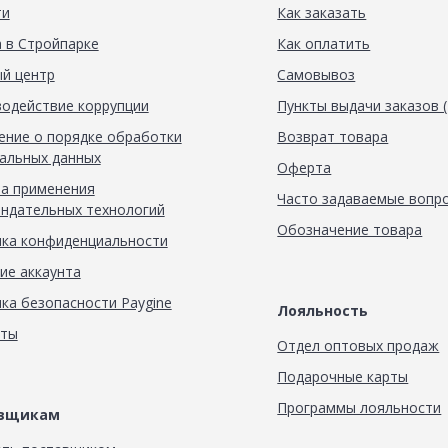
ти
Как заказать
 в Стройпарке
Как оплатить
й центр
Самовывоз
одействие коррупции
Пункты выдачи заказов 
ние о порядке обработки
Возврат товара
альных данных
Оферта
а применения
Часто задаваемые вопр
ндательных технологий
Обозначение товара
ка конфиденциальности
ие аккаунта
ка безопасности Paygine
Лояльность
кты
Отдел оптовых продаж
Подарочные карты
Программы лояльности
авщикам