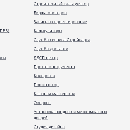
Строительный калькулятор
Биржа мастеров
Запись на проектирование
(ПВЗ)
Калькуляторы
Служба сервиса Стройпарка
Служба доставки
осы
ЛДСП-центр
Прокат инструмента
Колеровка
Пошив штор
Ключная мастерская
Оверлок
Установка входных и межкомнатных
дверей
Студия дизайна