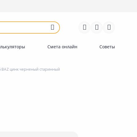
Войти
Регистрация
Перейти к сравнению
Избранное
Недавно просмотренные
товары
лькуляторы
Смета онлайн
Советы
6 BAZ цинк черненый старинный