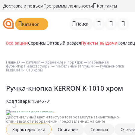
Доставка и подъем
Программы лояльности
Контакты
Поиск
Каталог
Все акции
Сервисы
Оптовый раздел
Пункты выдачи
Коллек
Главная
—
Каталог
—
Хранение и порядок
—
Мебельная
фурнитура и аксессуары
—
Мебельные заглушки
— Ручка-кнопка
Войти
KERRON K-1010 хром
Регистрация
Ручка-кнопка KERRON K-1010 хром
Перейти к сравнению
Код товара:
15845701
Избранное
Действительный цвет и текстура товаров могут незначительно
Недавно просмотренные
отличаться от изображений, представленных на сайте
товары
Характеристики
Описание
Сервисы
Отзыв