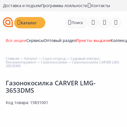
Доставка и подъем
Программы лояльности
Контакты
Поиск
Каталог
Все акции
Сервисы
Оптовый раздел
Пункты выдачи
Коллек
Главная
—
Каталог
—
Сад и огород
—
Садовый электро-
бензоинструмент
—
Газонокосилки
— Газонокосилка CARVER LMG-
Войти
3653DMS
Регистрация
Газонокосилка CARVER LMG-
3653DMS
Перейти к сравнению
Избранное
Код товара:
15831001
Недавно просмотренные
товары