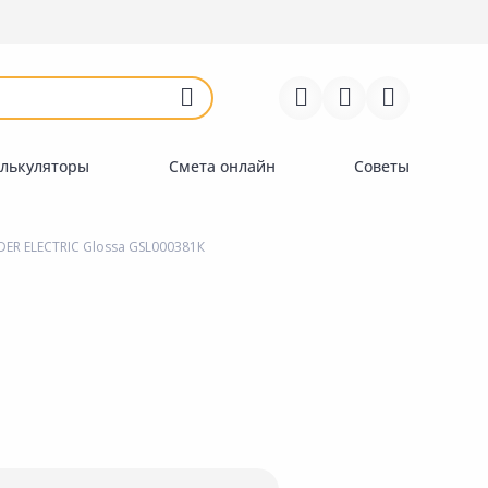
Войти
Регистрация
Перейти к сравнению
Избранное
Недавно просмотренные
товары
лькуляторы
Смета онлайн
Советы
ER ELECTRIC Glossa GSL000381К