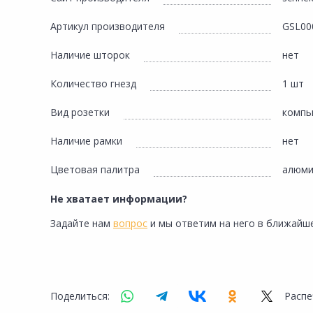
Сад и огород
Артикул производителя
GSL00
Наличие шторок
нет
Количество гнезд
1 шт
Вид розетки
компь
Наличие рамки
нет
Цветовая палитра
алюми
Не хватает информации?
Задайте нам
вопрос
и мы ответим на него в ближайше
Поделиться:
Распе