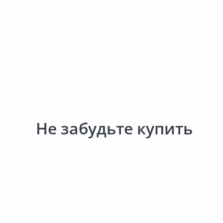
Не забудьте купить
Выгодная цена
Выгодная цена
16.50 ₽
18.40 ₽
за шт
за шт
Код товара:
24647001
Код товара:
19061201
Коробка установочная
Коробка установочная ЭРА