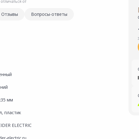
 отличаться от
Отзывы
Вопросы-ответы
енный
ний
х35 мм
л, пластик
IDER ELECTRIC
er-electric.ru