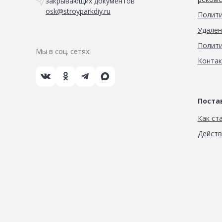
закрывающих документов
osk@stroyparkdiy.ru
Полити
Удален
Полити
Мы в соц. сетях:
Конта
Пост
Как ст
Дейст