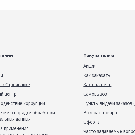
пании
Покупателям
Акции
ти
Как заказать
 в Стройпарке
Как оплатить
й центр
Самовывоз
одействие коррупции
Пункты выдачи заказов 
ние о порядке обработки
Возврат товара
альных данных
Оферта
а применения
Часто задаваемые вопр
ндательных технологий