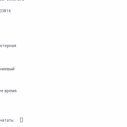
0381К
ютерная
ниевый
е время.
чатать: