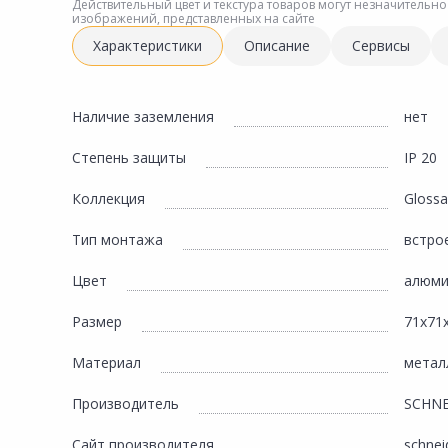
Инженерная электрика
Действительный цвет и текстура товаров могут незначительно
изображений, представленных на сайте
Вентиляция, климатическое оборудование
Характеристики
Описание
Сервисы
Освещение
Отопление, водоснабжение, канализация
Наличие заземления
нет
Сантехника, мебель для ванной комнаты
Степень защиты
IP 20
Сауны и бани
Коллекция
Glossa
Интерьер, текстиль, камины, оформление
окон, картины
Тип монтажа
встро
Хранение и порядок
Цвет
алюми
Товары для дома, подарки, бытовая химия
Размер
71х71
Кухни, мойки, смесители, бытовая техника
Материал
метал
Туризм и отдых
Производитель
SCHNE
Автотовары
Сайт производителя
schneid