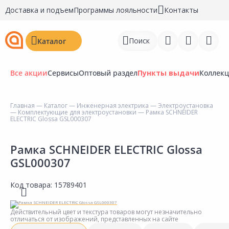
Доставка и подъем
Программы лояльности
Контакты
Поиск
Каталог
Все акции
Сервисы
Оптовый раздел
Пункты выдачи
Коллек
Главная
—
Каталог
—
Инженерная электрика
—
Электроустановка
—
Комплектующие для электроустановки
— Рамка SCHNEIDER
Войти
ELECTRIC Glossa GSL000307
Регистрация
Рамка SCHNEIDER ELECTRIC Glossa
GSL000307
Перейти к сравнению
Избранное
Код товара:
15789401
Недавно просмотренные
Действительный цвет и текстура товаров могут незначительно
товары
отличаться от изображений, представленных на сайте