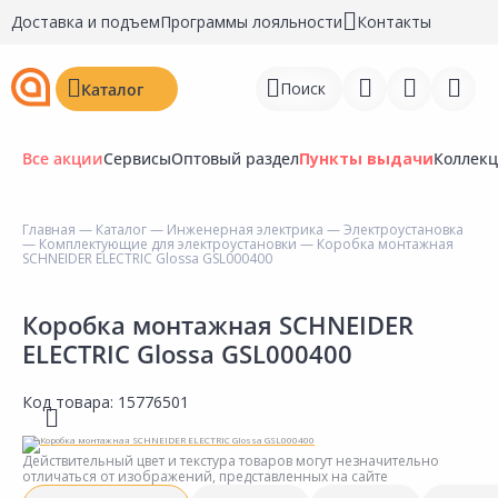
Доставка и подъем
Программы лояльности
Контакты
Поиск
Каталог
Все акции
Сервисы
Оптовый раздел
Пункты выдачи
Коллек
Главная
—
Каталог
—
Инженерная электрика
—
Электроустановка
—
Комплектующие для электроустановки
— Коробка монтажная
Войти
SCHNEIDER ELECTRIC Glossa GSL000400
Регистрация
Коробка монтажная SCHNEIDER
ELECTRIC Glossa GSL000400
Перейти к сравнению
Избранное
Код товара:
15776501
Недавно просмотренные
Действительный цвет и текстура товаров могут незначительно
товары
отличаться от изображений, представленных на сайте