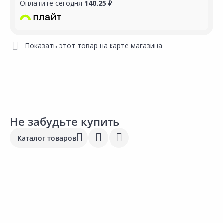
Оплатите сегодня
140.25 ₽
Показать этот товар на карте магазина
Не забудьте купить
Каталог товаров
Выгодная цена
Выгодная цена
59.00 ₽
2
18.40 ₽
за шт
з
за шт
Код товара:
33948301
К
Код товара:
19061201
Перчатки рабочие 13х24см
К
Коробка установочная ЭРА