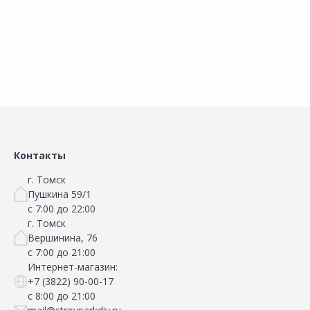
В корзину
В корзину
Сравнить
Сравнить
Добавить в Избранное
Добавить в Избранное
Наличие на складах
Наличие на складах
Контакты
г. Томск
Пушкина 59/1
с 7:00 до 22:00
г. Томск
Вершинина, 76
с 7:00 до 21:00
Интернет-магазин:
+7 (3822) 90-00-17
с 8:00 до 21:00