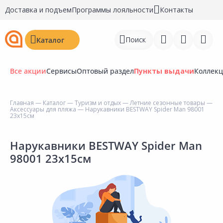
Доставка и подъем
Программы лояльности
Контакты
Поиск
Каталог
Все акции
Сервисы
Оптовый раздел
Пункты выдачи
Коллек
Главная
—
Каталог
—
Туризм и отдых
—
Летние сезонные товары
—
Аксессуары для пляжа
— Нарукавники BESTWAY Spider Man 98001
Войти
23х15см
Регистрация
Нарукавники BESTWAY Spider Man
98001 23х15см
Перейти к сравнению
Избранное
Недавно просмотренные
товары