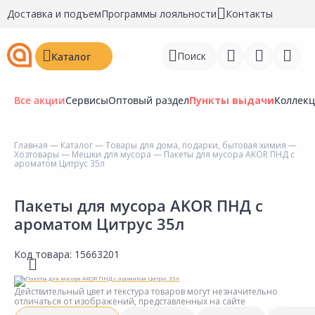
Доставка и подъем
Программы лояльности
Контакты
Поиск
Каталог
Все акции
Сервисы
Оптовый раздел
Пункты выдачи
Коллек
Главная
—
Каталог
—
Товары для дома, подарки, бытовая химия
—
Хозтовары
—
Мешки для мусора
— Пакеты для мусора AKOR ПНД с
Войти
ароматом Цитрус 35л
Регистрация
Пакеты для мусора AKOR ПНД с
ароматом Цитрус 35л
Перейти к сравнению
Избранное
Код товара:
15663201
Недавно просмотренные
Действительный цвет и текстура товаров могут незначительно
товары
отличаться от изображений, представленных на сайте