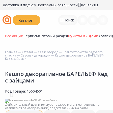
Доставка и подъем
Программы лояльности
Контакты
Поиск
Каталог
Все акции
Сервисы
Оптовый раздел
Пункты выдачи
Коллек
Главная
—
Каталог
—
Сад и огород
—
Благоустройство садового
участка
—
Садовая декорация
— Кашпо декоративное БАРЕЛЬЕФ
Войти
Кед с зайцами
Регистрация
Кашпо декоративное БАРЕЛЬЕФ Кед
с зайцами
Перейти к сравнению
Избранное
Код товара:
15604601
Недавно просмотренные
Действительный цвет и текстура товаров могут незначительно
товары
отличаться от изображений, представленных на сайте