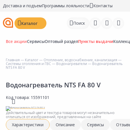
Доставка и подъем
Программы лояльности
Контакты
Поиск
Каталог
Все акции
Сервисы
Оптовый раздел
Пункты выдачи
Коллек
Главная
—
Каталог
—
Отопление, водоснабжение, канализация
—
Системы отопления и ГВС
—
Водонагреватели
— Водонагреватель
Войти
NTS FA 80 V
Регистрация
Водонагреватель NTS FA 80 V
Перейти к сравнению
Код товара:
15591101
Избранное
Действительный цвет и текстура товаров могут незначительно
Недавно просмотренные
отличаться от изображений, представленных на сайте
товары
Характеристики
Описание
Сервисы
Отзыв