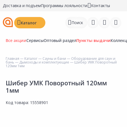
Доставка и подъем
Программы лояльности
Контакты
Поиск
Каталог
Все акции
Сервисы
Оптовый раздел
Пункты выдачи
Коллек
Главная
—
Каталог
—
Сауны и бани
—
Оборудование для саун и
бань
—
Дымоходы и комплектующие
— Шибер УМК Поворотный
Войти
120мм 1мм
Регистрация
Шибер УМК Поворотный 120мм
1мм
Перейти к сравнению
Избранное
Код товара:
15558901
Недавно просмотренные
товары