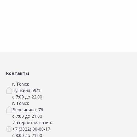
В корзину
В корзину
Сравнить
Сравнить
Добавить в Избранное
Добавить в Избранное
Наличие на складах
Наличие на складах
Контакты
г. Томск
Пушкина 59/1
с 7:00 до 22:00
г. Томск
Вершинина, 76
с 7:00 до 21:00
Интернет-магазин:
+7 (3822) 90-00-17
с 8:00 до 21:00