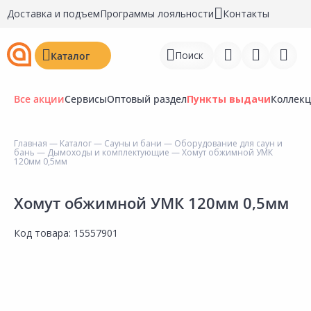
Доставка и подъем
Программы лояльности
Контакты
Поиск
Каталог
Все акции
Сервисы
Оптовый раздел
Пункты выдачи
Коллек
Главная
—
Каталог
—
Сауны и бани
—
Оборудование для саун и
бань
—
Дымоходы и комплектующие
— Хомут обжимной УМК
Войти
120мм 0,5мм
Регистрация
Хомут обжимной УМК 120мм 0,5мм
Перейти к сравнению
Код товара:
15557901
Избранное
Недавно просмотренные
товары