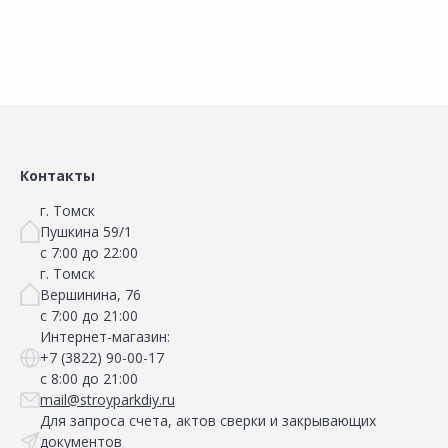
Сравнить
Сравнить
Добавить в Избранное
Добавить в Избранное
Наличие на складах
Наличие на складах
Контакты
г. Томск
Пушкина 59/1
с 7:00 до 22:00
г. Томск
Вершинина, 76
с 7:00 до 21:00
Интернет-магазин:
+7 (3822) 90-00-17
с 8:00 до 21:00
mail@stroyparkdiy.ru
Для запроса счета, актов сверки и закрывающих
документов