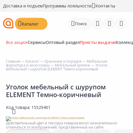
Доставка и подъем
Программы лояльности
Контакты
Поиск
Каталог
Все акции
Сервисы
Оптовый раздел
Пункты выдачи
Коллек
Главная
—
Каталог
—
Хранение и порядок
—
Мебельная
фурнитура и аксессуары
—
Мебельный крепёж
— Уголок
Войти
мебельный с шурупом ELEMENT Темно-коричневый
Регистрация
Уголок мебельный с шурупом
ELEMENT Темно-коричневый
Перейти к сравнению
Избранное
Код товара:
15529401
Недавно просмотренные
Действительный цвет и текстура товаров могут незначительно
товары
отличаться от изображений, представленных на сайте