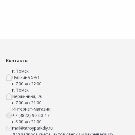
Сравнить
Сравнить
Добавить в Избранное
Добавить в Избранное
Наличие на складах
Наличие на складах
Контакты
г. Томск
Пушкина 59/1
с 7:00 до 22:00
г. Томск
Вершинина, 76
с 7:00 до 21:00
Интернет-магазин:
+7 (3822) 90-00-17
с 8:00 до 21:00
mail@stroyparkdiy.ru
Для запроса счета, актов сверки и закрывающих