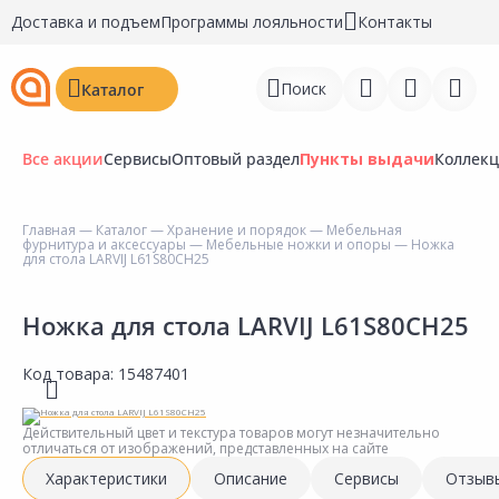
Доставка и подъем
Программы лояльности
Контакты
Поиск
Каталог
Все акции
Сервисы
Оптовый раздел
Пункты выдачи
Коллек
Главная
—
Каталог
—
Хранение и порядок
—
Мебельная
фурнитура и аксессуары
—
Мебельные ножки и опоры
— Ножка
Войти
для стола LARVIJ L61S80CH25
Регистрация
Ножка для стола LARVIJ L61S80CH25
Перейти к сравнению
Код товара:
15487401
Избранное
Действительный цвет и текстура товаров могут незначительно
Недавно просмотренные
отличаться от изображений, представленных на сайте
товары
Характеристики
Описание
Сервисы
Отзыв