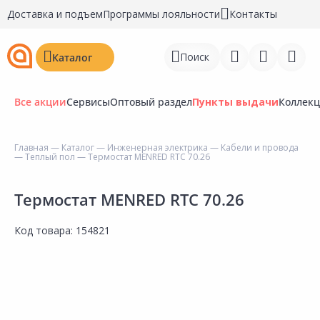
Доставка и подъем
Программы лояльности
Контакты
Поиск
Каталог
Все акции
Сервисы
Оптовый раздел
Пункты выдачи
Коллек
Главная
—
Каталог
—
Инженерная электрика
—
Кабели и провода
—
Теплый пол
— Термостат MENRED RTC 70.26
Войти
Регистрация
Термостат MENRED RTC 70.26
Перейти к сравнению
Код товара:
154821
Избранное
Недавно просмотренные
товары