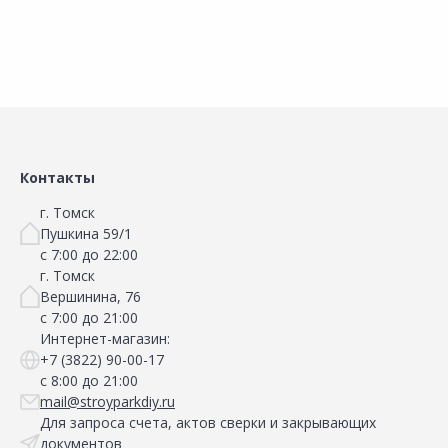
Сравнить
Сравнить
Добавить в Избранное
Добавить в Избранное
Наличие на складах
Наличие на складах
Контакты
г. Томск
Пушкина 59/1
с 7:00 до 22:00
г. Томск
Вершинина, 76
с 7:00 до 21:00
Интернет-магазин:
+7 (3822) 90-00-17
с 8:00 до 21:00
mail@stroyparkdiy.ru
Для запроса счета, актов сверки и закрывающих
документов