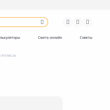
Войти
Регистрация
Перейти к сравнению
Избранное
Недавно просмотренные
товары
лькуляторы
Смета онлайн
Советы
 976 M8 2м