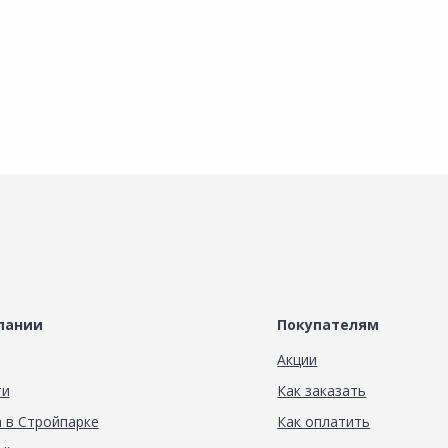
пании
Покупателям
Акции
ти
Как заказать
 в Стройпарке
Как оплатить