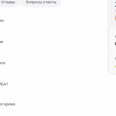
Отзывы
Вопросы-ответы
ки
мм
вое
ЙБАТ
е время.