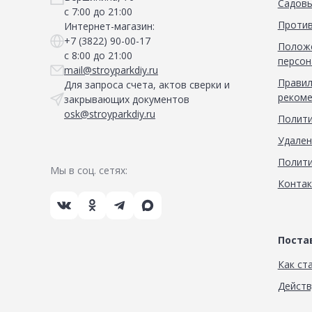
Садовы
с 7:00 до 21:00
Против
Интернет-магазин:
+7 (3822) 90-00-17
Положе
с 8:00 до 21:00
персон
mail@stroyparkdiy.ru
Правил
Для запроса счета, актов сверки и
рекоме
закрывающих документов
osk@stroyparkdiy.ru
Полити
Удален
Полити
Мы в соц. сетях:
Конта
Пост
Как ст
Дейст