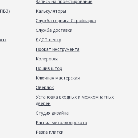
Запись на проектирование
(ПВЗ)
Калькуляторы
Служба сервиса Стройпарка
Служба доставки
осы
ЛДСП-центр
Прокат инструмента
Колеровка
Пошив штор
Ключная мастерская
Оверлок
Установка входных и межкомнатных
дверей
Студия дизайна
Распил металлопроката
Резка плитки