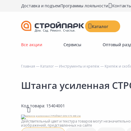
Доставка и подъем
Программы лояльности
Контакт
Каталог
Все акции
Сервисы
Оптовый раз
Строительные материалы
Двери, окна, замки
Главная
—
Каталог
—
Инструменты и крепёж
—
Крепёж и скоб
Инструменты и крепёж
Напольные покрытия
Штанга усиленная СТР
Керамическая плитка
Обои
Код товара:
15404001
Потолочные и стеновые покрытия
Краски, герметики, пропитки
Действительный цвет и текстура товаров могут незначительно
изображений, представленных на сайте