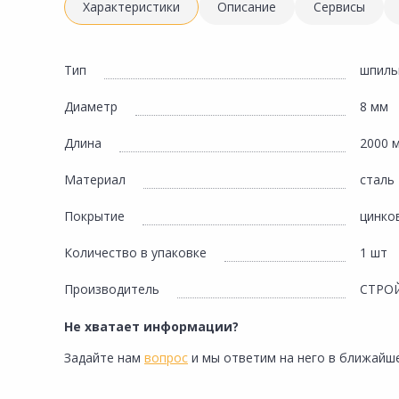
Инженерная электрика
Характеристики
Описание
Сервисы
Вентиляция, климатическое оборудование
Освещение
Тип
шпиль
Отопление, водоснабжение, канализация
Диаметр
8 мм
Сантехника, мебель для ванной комнаты
Длина
2000 
Сауны и бани
Материал
сталь
Интерьер, текстиль, камины, оформление
окон, картины
Покрытие
цинко
Хранение и порядок
Количество в упаковке
1 шт
Товары для дома, подарки, бытовая химия
Производитель
СТРО
Кухни, мойки, смесители, бытовая техника
Не хватает информации?
Туризм и отдых
Задайте нам
вопрос
и мы ответим на него в ближайше
Автотовары