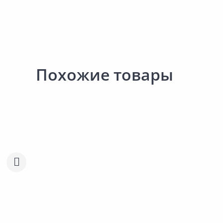
Похожие товары
245.00 ₽
295.00 ₽
за шт
за шт
Код товара:
138113
Код товара:
32971001
Шпилька резьбовая M8 2м
Шпилька резьбовая РО
Сравнить
Сравнить
M10 2м
Добавить в Избранное
Добавить в Избра
Наличие на складах
Наличие на склада
В корзину
В корзину