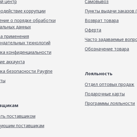
й центр
Самовывоз
одействие коррупции
Пункты выдачи заказов 
ние о порядке обработки
Возврат товара
альных данных
Оферта
а применения
Часто задаваемые вопр
ндательных технологий
Обозначение товара
ка конфиденциальности
ие аккаунта
ка безопасности Paygine
Лояльность
кты
Отдел оптовых продаж
Подарочные карты
Программы лояльности
авщикам
ать поставщиком
вующим поставщикам