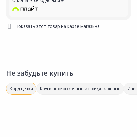
Оплатите сегодня
43.5 ₽
Показать этот товар на карте магазина
Не забудьте купить
Кордщётки
Круги полировочные и шлифовальные
Инве
354.00 ₽
323.00 ₽
1
за шт
за шт
з
Код товара:
3861701
Код товара:
3864701
К