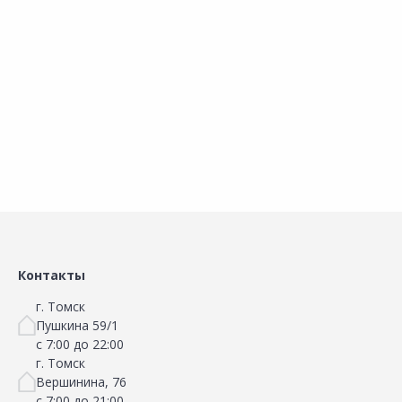
Кордщетка КОБАЛЬТ 248-665
Кордщетка КОБАЛЬТ 248-658
Сравнить
Сравнить
Добавить в Избранное
Добавить в Избранное
Наличие на складах
Наличие на складах
В корзину
В корзину
Контакты
г. Томск
Пушкина 59/1
с 7:00 до 22:00
г. Томск
Вершинина, 76
с 7:00 до 21:00