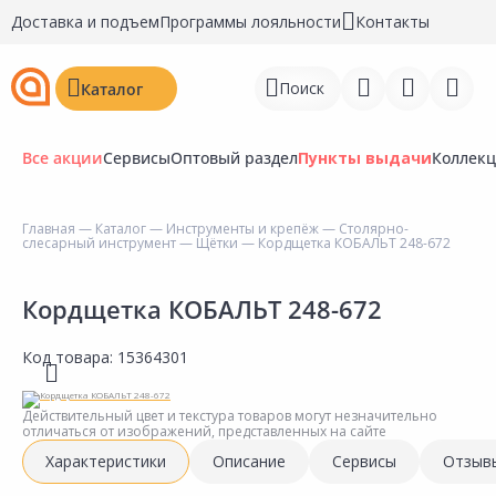
Доставка и подъем
Программы лояльности
Контакты
Поиск
Каталог
Все акции
Сервисы
Оптовый раздел
Пункты выдачи
Коллек
Главная
—
Каталог
—
Инструменты и крепёж
—
Столярно-
слесарный инструмент
—
Щётки
— Кордщетка КОБАЛЬТ 248-672
Войти
Регистрация
Кордщетка КОБАЛЬТ 248-672
Перейти к сравнению
Код товара:
15364301
Избранное
Действительный цвет и текстура товаров могут незначительно
отличаться от изображений, представленных на сайте
Недавно просмотренные
Характеристики
Описание
Сервисы
Отзыв
товары