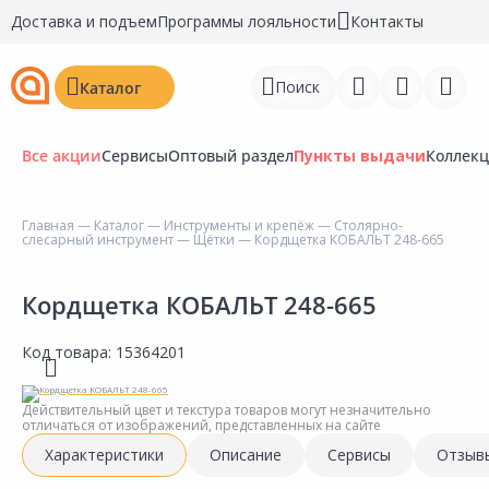
Доставка и подъем
Программы лояльности
Контакты
Поиск
Каталог
Все акции
Сервисы
Оптовый раздел
Пункты выдачи
Коллек
Главная
—
Каталог
—
Инструменты и крепёж
—
Столярно-
слесарный инструмент
—
Щётки
— Кордщетка КОБАЛЬТ 248-665
Войти
Регистрация
Кордщетка КОБАЛЬТ 248-665
Перейти к сравнению
Код товара:
15364201
Избранное
Действительный цвет и текстура товаров могут незначительно
отличаться от изображений, представленных на сайте
Недавно просмотренные
Характеристики
Описание
Сервисы
Отзыв
товары