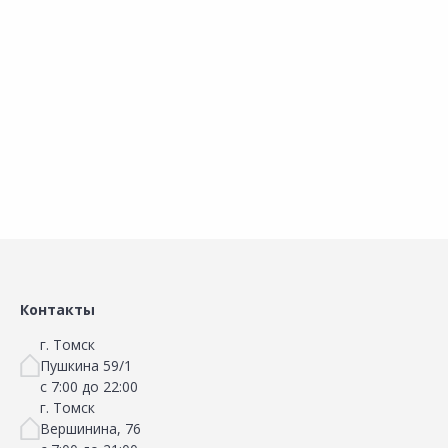
Кордщетка КОБАЛЬТ 248-672
Набор кордщеток КОБАЛЬТ
Сравнить
Сравнить
180мм
Добавить в Избранное
Добавить в Избранное
Наличие на складах
Наличие на складах
В корзину
В корзину
Контакты
г. Томск
Пушкина 59/1
с 7:00 до 22:00
г. Томск
Вершинина, 76