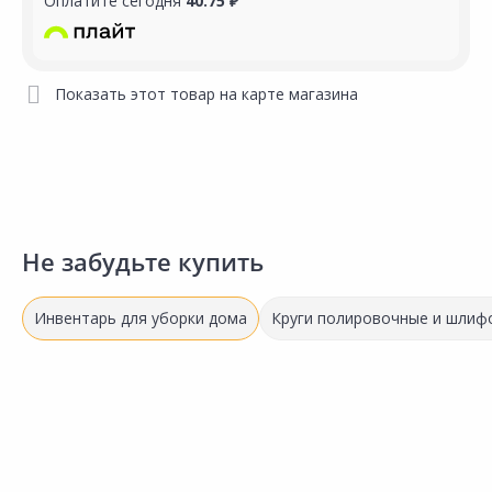
Оплатите сегодня
40.75 ₽
Показать этот товар на карте магазина
Не забудьте купить
Инвентарь для уборки дома
Круги полировочные и шлиф
303.00 ₽
1
253.00 ₽
за шт
з
за шт
Код товара:
14650501
К
Код товара:
22166301