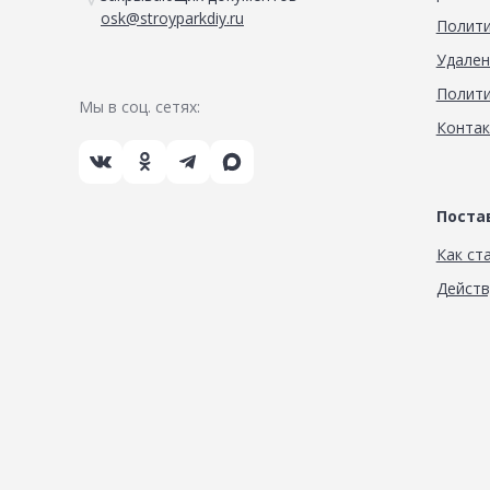
osk@stroyparkdiy.ru
Полити
Удален
Полити
Мы в соц. сетях:
Конта
Пост
Как ст
Дейст