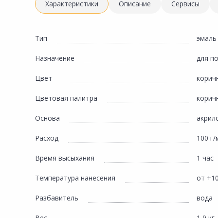
Инженерная электрика
Характеристики
Описание
Сервисы
Вентиляция, климатическое оборудование
Освещение
Тип
эмаль
Отопление, водоснабжение, канализация
Назначение
для п
Сантехника, мебель для ванной комнаты
Цвет
корич
Сауны и бани
Цветовая палитра
корич
Интерьер, текстиль, камины, оформление
окон, картины
Основа
акрил
Хранение и порядок
Расход
100 г/
Товары для дома, подарки, бытовая химия
Время высыхания
1 час
Кухни, мойки, смесители, бытовая техника
Температура нанесения
от +10
Туризм и отдых
Разбавитель
вода
Автотовары
Вес
1,9 кг