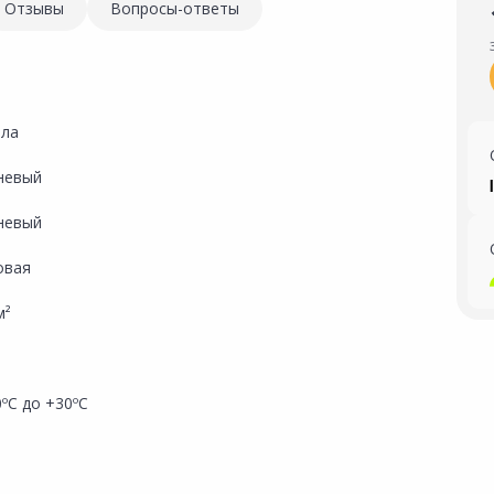
Отзывы
Вопросы-ответы
ола
невый
невый
овая
м²
ºС до +30ºС