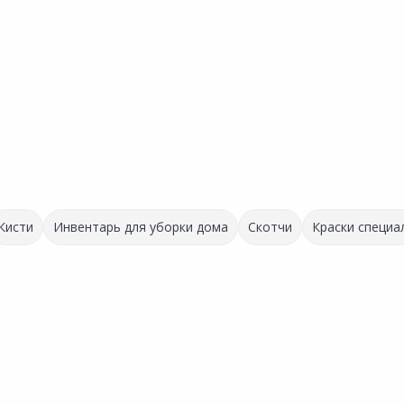
Кисти
Инвентарь для уборки дома
Скотчи
Краски специа
Выгодная цена
129.00 ₽
520.00 ₽
за шт
за шт
Код товара:
1848
Код товара:
33361801
Лента малярная 50ммх30м
Лента малярная MASTER
B