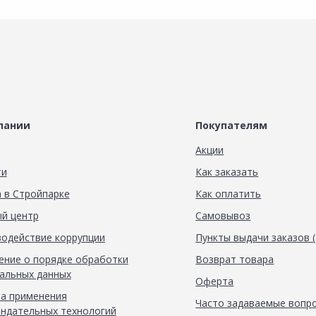
пании
Покупателям
Акции
ти
Как заказать
 в Стройпарке
Как оплатить
й центр
Самовывоз
одействие коррупции
Пункты выдачи заказов 
ние о порядке обработки
Возврат товара
альных данных
Оферта
а применения
Часто задаваемые вопр
ндательных технологий