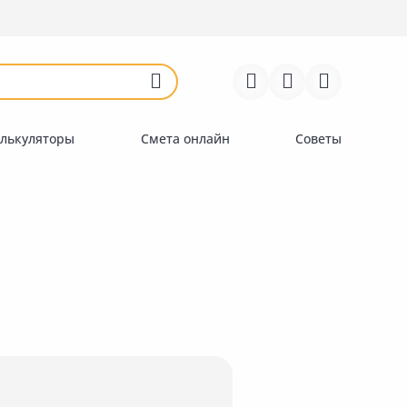
Войти
Регистрация
Перейти к сравнению
Избранное
Недавно просмотренные
товары
лькуляторы
Смета онлайн
Советы