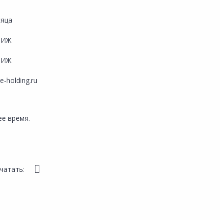
сяца
ТИЖ
ТИЖ
ge-holding.ru
е время.
чатать: