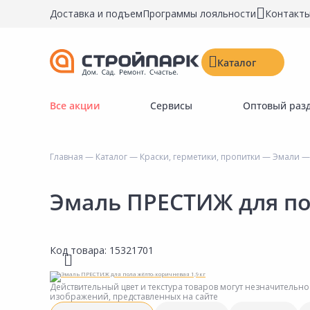
Доставка и подъем
Программы лояльности
Контакт
Каталог
Все акции
Сервисы
Оптовый раз
Строительные материалы
Двери, окна, замки
Главная
—
Каталог
—
Краски, герметики, пропитки
—
Эмали
— 
Инструменты и крепёж
Напольные покрытия
Эмаль ПРЕСТИЖ для по
Керамическая плитка
Обои
Код товара:
15321701
Потолочные и стеновые покрытия
Краски, герметики, пропитки
Действительный цвет и текстура товаров могут незначительно
изображений, представленных на сайте