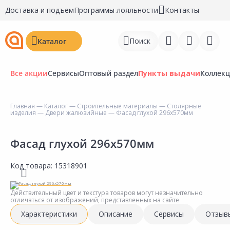
Доставка и подъем
Программы лояльности
Контакты
Поиск
Каталог
Все акции
Сервисы
Оптовый раздел
Пункты выдачи
Коллек
Главная
—
Каталог
—
Строительные материалы
—
Столярные
изделия
—
Двери жалюзийные
— Фасад глухой 296х570мм
Войти
Регистрация
Фасад глухой 296х570мм
Перейти к сравнению
Код товара:
15318901
Избранное
Действительный цвет и текстура товаров могут незначительно
отличаться от изображений, представленных на сайте
Недавно просмотренные
Характеристики
Описание
Сервисы
Отзыв
товары