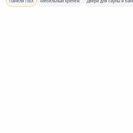
Панели ПВХ
Мебельный крепёж
Двери для сауны и бан
Выгодная цена
Выгодная цена
53.00 ₽
53.00 ₽
за шт
за шт
Код товара:
9459701
Код товара:
9459801
Угол для ПВХ-панелей
Угол для ПВХ-панелей
Сравнить
Сравнить
ПЛАСТКОМ Внутренний
ПЛАСТКОМ Наружный
Добавить в Избранное
Добавить в Избранное
Наличие на складах
Наличие на складах
В корзину
В корзину