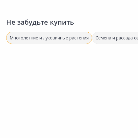
Не забудьте купить
Многолетние и луковичные растения
Семена и рассада 
0.00 ₽
за упак
Код товара:
21731001
Растение многолетнее
ПОИСК Пион
Сравнить
молочноцветковый Биг Бен
1шт
Добавить в Избранное
Наличие на складах
Нет в наличии.
Сообщить о поступлении