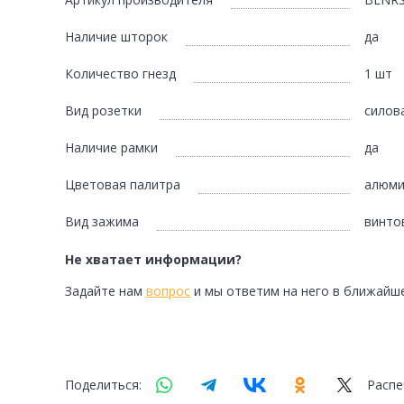
Сад и огород
Наличие шторок
да
Количество гнезд
1 шт
Вид розетки
силов
Наличие рамки
да
Цветовая палитра
алюми
Вид зажима
винто
Не хватает информации?
Задайте нам
вопрос
и мы ответим на него в ближайше
Поделиться:
Распе