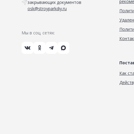
рекоме
закрывающих документов
osk@stroyparkdiy.ru
Полити
Удален
Полити
Мы в соц. сетях:
Конта
Пост
Как ст
Дейст