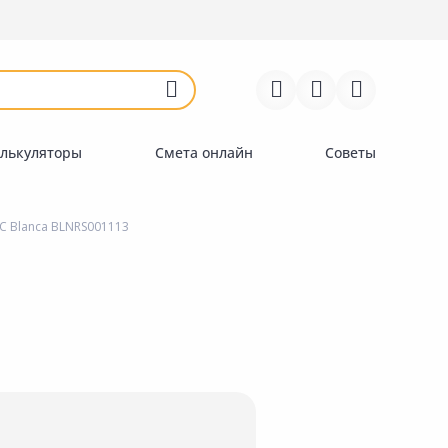
Войти
Регистрация
Перейти к сравнению
Избранное
Недавно просмотренные
товары
лькуляторы
Смета онлайн
Советы
C Blanca BLNRS001113