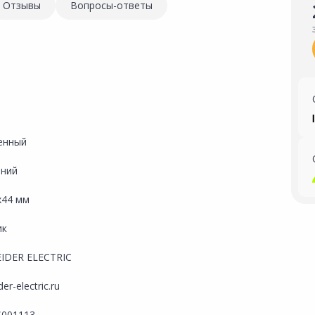
Отзывы
Вопросы-ответы
енный
ний
х44 мм
ик
IDER ELECTRIC
er-electric.ru
001113