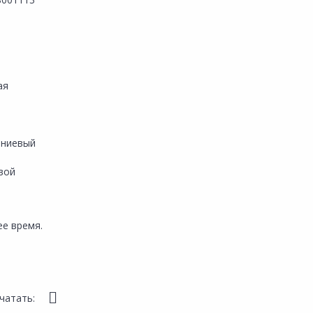
ая
ниевый
вой
е время.
чатать: