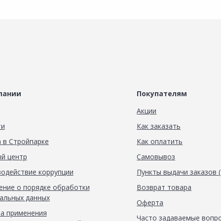
пании
Покупателям
Акции
ти
Как заказать
 в Стройпарке
Как оплатить
й центр
Самовывоз
одействие коррупции
Пункты выдачи заказов 
ние о порядке обработки
Возврат товара
альных данных
Оферта
а применения
Часто задаваемые вопр