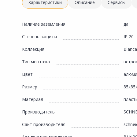
Инженерная электрика
Характеристики
Описание
Сервисы
Вентиляция, климатическое оборудование
Освещение
Наличие заземления
да
Отопление, водоснабжение, канализация
Степень защиты
IP 20
Сантехника, мебель для ванной комнаты
Коллекция
Blanca
Сауны и бани
Тип монтажа
встро
Интерьер, текстиль, камины, оформление
окон, картины
Цвет
алюми
Хранение и порядок
Размер
85х85
Товары для дома, подарки, бытовая химия
Материал
пласт
Кухни, мойки, смесители, бытовая техника
Производитель
SCHNE
Туризм и отдых
Сайт производителя
schneid
Автотовары
Артикул производителя
BLNRS