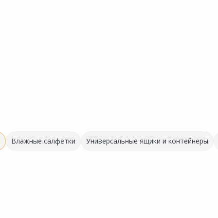
в
Влажные салфетки
Универсальные ящики и контейнеры
Выгодная цена
487.00 ₽
285.00 ₽
за шт
за шт
Код товара:
23206401
Код товара:
34598301