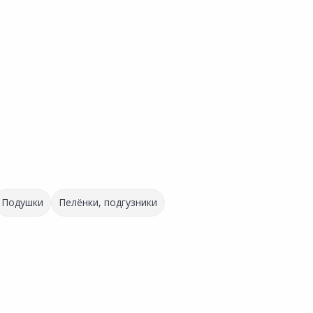
Подушки
Пелёнки, подгузники
324.00 ₽
559.00 ₽
за шт
за шт
Код товара:
34597301
Код товара:
34598401