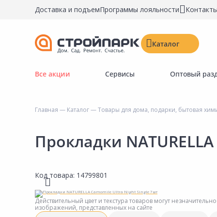
Доставка и подъем
Программы лояльности
Контакт
Каталог
Все акции
Сервисы
Оптовый раз
Строительные материалы
Двери, окна, замки
Главная
—
Каталог
—
Товары для дома, подарки, бытовая хим
Инструменты и крепёж
Напольные покрытия
Прокладки NATURELLA C
Керамическая плитка
Обои
Код товара:
14799801
Потолочные и стеновые покрытия
Краски, герметики, пропитки
Действительный цвет и текстура товаров могут незначительно
изображений, представленных на сайте