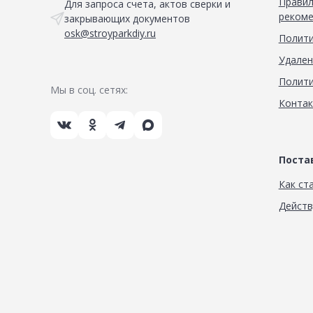
Правил
Для запроса счета, актов сверки и
рекоме
закрывающих документов
osk@stroyparkdiy.ru
Полити
Удален
Полити
Мы в соц. сетях:
Конта
Пост
Как ст
Дейст