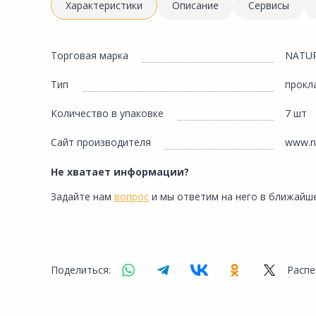
Инженерная электрика
Характеристики
Описание
Сервисы
Вентиляция, климатическое оборудование
Освещение
Торговая марка
NATU
Отопление, водоснабжение, канализация
Тип
прокл
Сантехника, мебель для ванной комнаты
Количество в упаковке
7 шт
Сауны и бани
Сайт производителя
www.na
Интерьер, текстиль, камины, оформление
окон, картины
Не хватает информации?
Хранение и порядок
Задайте нам
вопрос
и мы ответим на него в ближайше
Товары для дома, подарки, бытовая химия
Кухни, мойки, смесители, бытовая техника
Туризм и отдых
Поделиться:
Распе
Автотовары