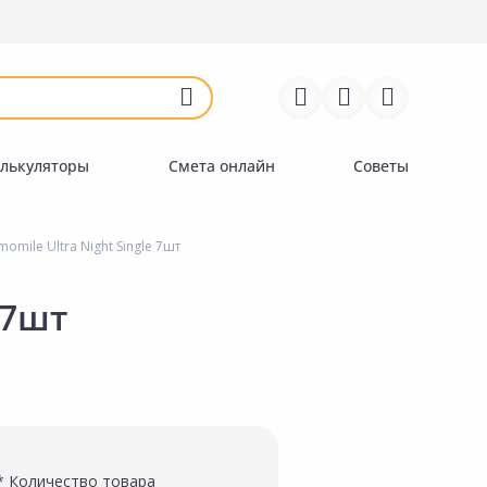
Войти
Регистрация
Перейти к сравнению
Избранное
Недавно просмотренные
товары
лькуляторы
Смета онлайн
Советы
ile Ultra Night Single 7шт
 7шт
* Количество товара