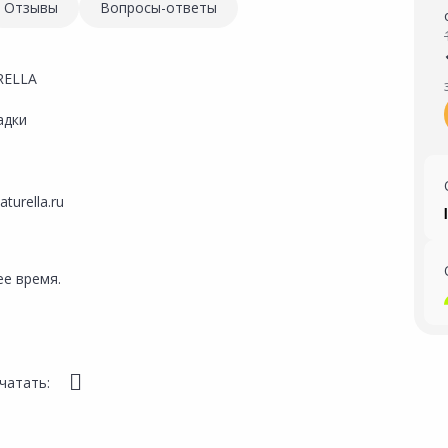
Отзывы
Вопросы-ответы
RELLA
адки
turella.ru
е время.
чатать: