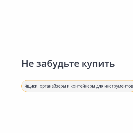
Сад и огород
Не забудьте купить
Ящики, органайзеры и контейнеры для инструменто
367.98 ₽
250.00 ₽
за шт
за шт
Код товара:
23206301
Код товара:
23206201