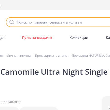
ы
дел
Пункты выдачи
Коллекции
Ка
ия
—
Личная гигиена
—
Прокладки и тампоны
— Прокладки NATURELLA Camom
amomile Ultra Night Single
 отличаться от