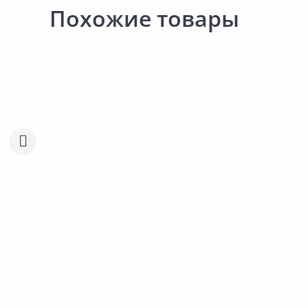
Похожие товары
Акция
*
Акция
*
160.00 ₽
-19%
156.00 ₽
-17%
129.90 ₽
129.90 ₽
за шт
за шт
Код товара:
128602
Код товара:
128598
Прокладки NATURELLA Ultra
Прокладки NATURELLA U
Сравнить
Сравнить
Maxi
Normal
Добавить в Избранное
Добавить в Избра
Наличие на складах
Наличие на склада
В корзину
В корзину