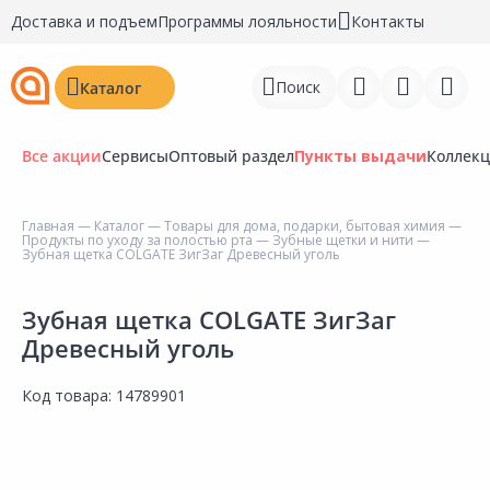
Доставка и подъем
Программы лояльности
Контакты
Поиск
Каталог
Все акции
Сервисы
Оптовый раздел
Пункты выдачи
Коллек
Главная
—
Каталог
—
Товары для дома, подарки, бытовая химия
—
Продукты по уходу за полостью рта
—
Зубные щетки и нити
—
Войти
Зубная щетка COLGATE ЗигЗаг Древесный уголь
Регистрация
Зубная щетка COLGATE ЗигЗаг
Древесный уголь
Перейти к сравнению
Избранное
Код товара:
14789901
Недавно просмотренные
товары