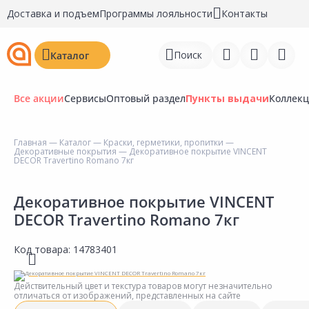
Доставка и подъем
Программы лояльности
Контакты
Поиск
Каталог
Все акции
Сервисы
Оптовый раздел
Пункты выдачи
Коллек
Главная
—
Каталог
—
Краски, герметики, пропитки
—
Декоративные покрытия
— Декоративное покрытие VINCENT
Войти
DECOR Travertino Romano 7кг
Регистрация
Декоративное покрытие VINCENT
DECOR Travertino Romano 7кг
Перейти к сравнению
Избранное
Код товара:
14783401
Недавно просмотренные
Действительный цвет и текстура товаров могут незначительно
товары
отличаться от изображений, представленных на сайте