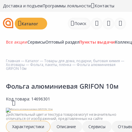
Доставка и подъем
Программы лояльности
Контакты
Поиск
Каталог
Все акции
Сервисы
Оптовый раздел
Пункты выдачи
Коллек
Главная
—
Каталог
—
Товары для дома, подарки, бытовая химия
—
Хозтовары
—
Фольга, пакеты, плёнка
— Фольга алюминиевая
Войти
GRIFON 10м
Регистрация
Фольга алюминиевая GRIFON 10м
Перейти к сравнению
Код товара:
14696301
Избранное
Действительный цвет и текстура товаров могут незначительно
Недавно просмотренные
отличаться от изображений, представленных на сайте
товары
Характеристики
Описание
Сервисы
Отзыв