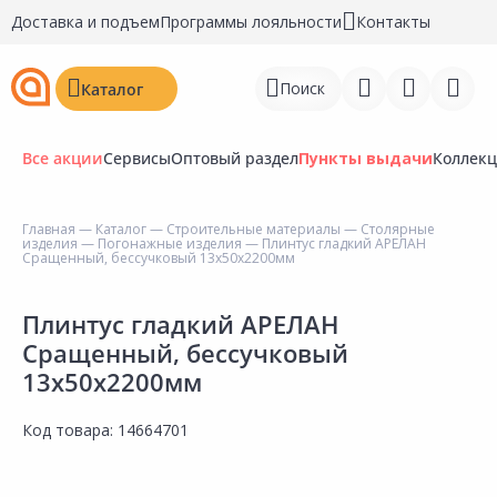
Доставка и подъем
Программы лояльности
Контакты
Поиск
Каталог
Все акции
Сервисы
Оптовый раздел
Пункты выдачи
Коллек
Главная
—
Каталог
—
Строительные материалы
—
Столярные
изделия
—
Погонажные изделия
— Плинтус гладкий АРЕЛАН
Войти
Сращенный, бессучковый 13х50х2200мм
Регистрация
Плинтус гладкий АРЕЛАН
Сращенный, бессучковый
Перейти к сравнению
13х50х2200мм
Избранное
Код товара:
14664701
Недавно просмотренные
товары