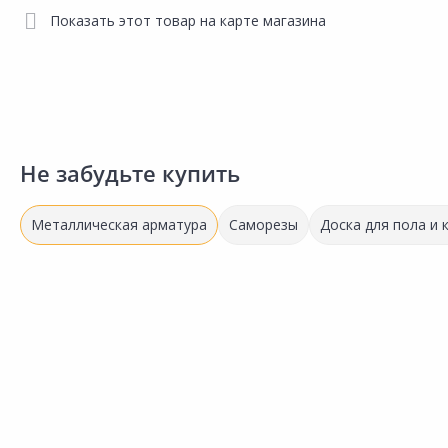
Показать этот товар на карте магазина
Не забудьте купить
Металлическая арматура
Саморезы
Доска для пола и
Выгодная цена
1 058.38 ₽
за шт
Код товара:
5437301
Уголок профильный 50x50мм
Сравнить
2,9м
Добавить в Избранное