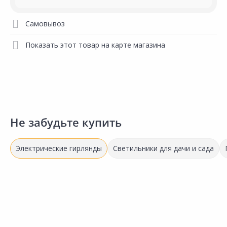
Самовывоз
Показать этот товар на карте магазина
Не забудьте купить
Электрические гирлянды
Светильники для дачи и сада
598.00 ₽
398.00 ₽
5
за шт
за шт
з
Код товара:
34348701
Код товара:
34348501
К