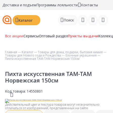
Доставка и подъем
Программы лояльности
Контакты
Поиск
Каталог
Все акции
Сервисы
Оптовый раздел
Пункты выдачи
Коллек
Главная
—
Каталог
—
Товары для дома, подарки, бытовая химия
—
Товары для Нового года и Рождества
—
Ёлочные украшения
—
Войти
Пихта искусственная ТАМ-ТАМ Норвежская 150см
Регистрация
Пихта искусственная ТАМ-ТАМ
Норвежская 150см
Перейти к сравнению
Избранное
Код товара:
14550801
Недавно просмотренные
Действительный цвет и текстура товаров могут незначительно
товары
отличаться от изображений, представленных на сайте