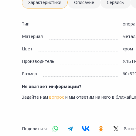
Инженерная электрика
Характеристики
Описание
Сервисы
Вентиляция, климатическое оборудование
Освещение
Тип
опора
Отопление, водоснабжение, канализация
Материал
метал
Сантехника, мебель для ванной комнаты
Цвет
хром
Сауны и бани
Производитель
УЛЬТ
Интерьер, текстиль, камины, оформление
окон, картины
Размер
60х82
Хранение и порядок
Не хватает информации?
Товары для дома, подарки, бытовая химия
Задайте нам
вопрос
и мы ответим на него в ближайше
Кухни, мойки, смесители, бытовая техника
Туризм и отдых
Автотовары
Поделиться:
Распе