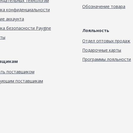
ндательных технологий
Обозначение товара
ка конфиденциальности
ие аккаунта
ка безопасности Paygine
Лояльность
кты
Отдел оптовых продаж
Подарочные карты
Программы лояльности
авщикам
ать поставщиком
вующим поставщикам