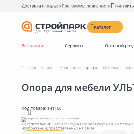
Доставка и подъем
Программы лояльности
Контакт
Каталог
Все акции
Сервисы
Оптовый раз
Строительные материалы
Двери, окна, замки
Главная
—
Каталог
—
Хранение и порядок
—
Мебельная фурни
Инструменты и крепёж
Напольные покрытия
Опора для мебели УЛЬ
Керамическая плитка
Обои
Код товара:
141160
Потолочные и стеновые покрытия
Краски, герметики, пропитки
Действительный цвет и текстура товаров могут незначительно
изображений, представленных на сайте