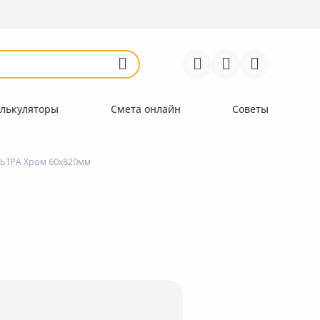
Войти
Регистрация
Перейти к сравнению
Избранное
Недавно просмотренные
товары
лькуляторы
Смета онлайн
Советы
ЬТРА Хром 60х820мм