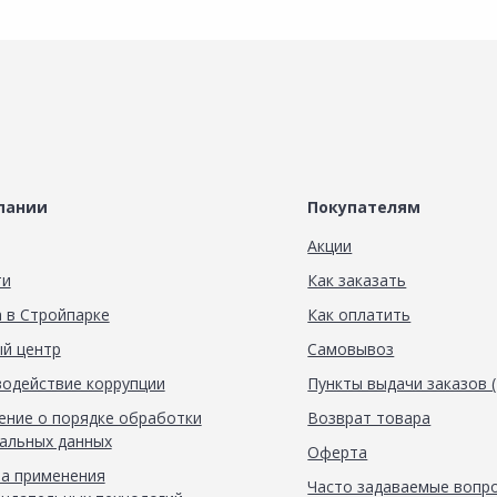
пании
Покупателям
Акции
ти
Как заказать
 в Стройпарке
Как оплатить
й центр
Самовывоз
одействие коррупции
Пункты выдачи заказов 
ние о порядке обработки
Возврат товара
альных данных
Оферта
а применения
Часто задаваемые вопр