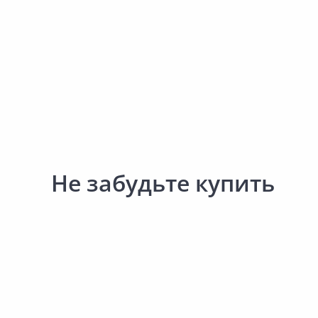
Сад и огород
Не забудьте купить
105.00 ₽
144.00 ₽
за упак
за упак
Код товара:
34621101
Код товара:
28974901
Протектор пластиковый
Протектор силиконовы