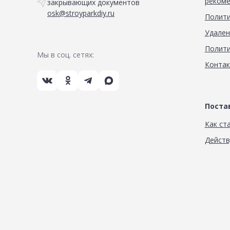
рекоме
закрывающих документов
osk@stroyparkdiy.ru
Полити
Удален
Полити
Мы в соц. сетях:
Конта
Пост
Как ст
Дейст