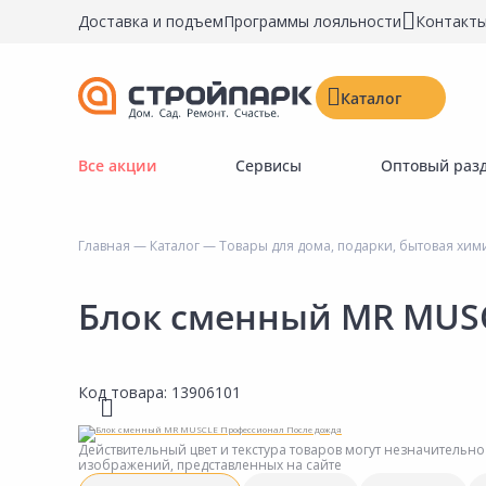
Доставка и подъем
Программы лояльности
Контакт
Каталог
Все акции
Сервисы
Оптовый раз
Строительные материалы
Двери, окна, замки
Главная
—
Каталог
—
Товары для дома, подарки, бытовая хим
Инструменты и крепёж
Напольные покрытия
Блок сменный MR MUS
Керамическая плитка
Обои
Код товара:
13906101
Потолочные и стеновые покрытия
Краски, герметики, пропитки
Действительный цвет и текстура товаров могут незначительно
изображений, представленных на сайте