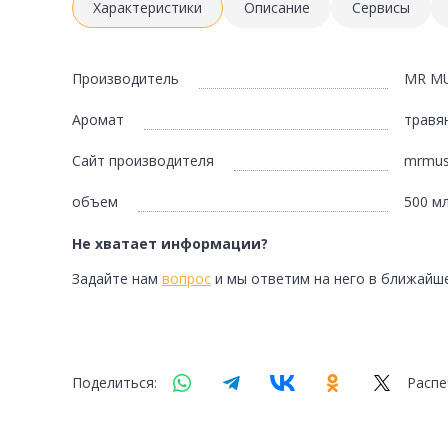
Инженерная электрика
Характеристики
Описание
Сервисы
Вентиляция, климатическое оборудование
Освещение
Производитель
MR M
Отопление, водоснабжение, канализация
Аромат
травя
Сантехника, мебель для ванной комнаты
Сайт производителя
mrmusc
Сауны и бани
объем
500 м
Интерьер, текстиль, камины, оформление
окон, картины
Не хватает информации?
Хранение и порядок
Задайте нам
вопрос
и мы ответим на него в ближайше
Товары для дома, подарки, бытовая химия
Кухни, мойки, смесители, бытовая техника
Туризм и отдых
Поделиться:
Распе
Автотовары