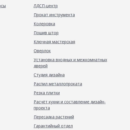
осы
ЛДСП-центр
Прокат инструмента
Колеровка
Пошив штор
Ключная мастерская
Оверлок
Установка входных и межкомнатных
дверей
Студия дизайна
Распил металлопроката
Резка плитки
Расчёт кухни и составление дизайн-
проекта
Пересадка растений
Гарантийный отдел