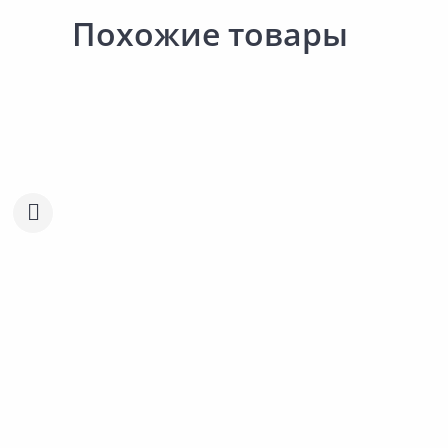
Похожие товары
Акция
*
Выгодная цена
261.00 ₽
-23%
353.00 ₽
-19%
201.00 ₽
287.00 ₽
Акция
*
за шт
за шт
Код товара:
98115
Код товара:
54392
Блок сменный MR MUSCLE
Чистящее средство MR
Сравнить
Сравнить
Профессионал для стекол
MUSCLE Профессионал
Добавить в Избранное
Добавить в Избра
Зеленый/Синий
Наличие на складах
Наличие на склада
В корзину
В корзину