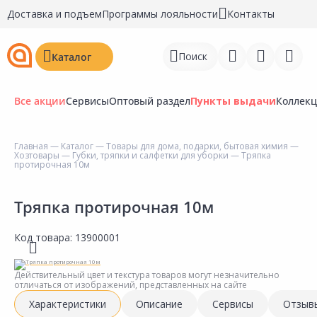
Доставка и подъем
Программы лояльности
Контакты
Поиск
Каталог
Все акции
Сервисы
Оптовый раздел
Пункты выдачи
Коллек
Главная
—
Каталог
—
Товары для дома, подарки, бытовая химия
—
Хозтовары
—
Губки, тряпки и салфетки для уборки
— Тряпка
Войти
протирочная 10м
Регистрация
Тряпка протирочная 10м
Перейти к сравнению
Код товара:
13900001
Избранное
Действительный цвет и текстура товаров могут незначительно
Недавно просмотренные
отличаться от изображений, представленных на сайте
товары
Характеристики
Описание
Сервисы
Отзыв