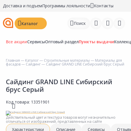
Доставка и подъем
Программы лояльности
Контакты
Поиск
Каталог
Все акции
Сервисы
Оптовый раздел
Пункты выдачи
Коллек
Главная
—
Каталог
—
Строительные материалы
—
Материалы для
фасадов
—
Сайдинг
— Сайдинг GRAND LINE Сибирский брус Серый
Войти
Регистрация
Сайдинг GRAND LINE Сибирский
брус Серый
Перейти к сравнению
Код товара:
13351901
Избранное
Недавно просмотренные
Действительный цвет и текстура товаров могут незначительно
отличаться от изображений, представленных на сайте
товары
Характеристики
Описание
Сервисы
Отзыв