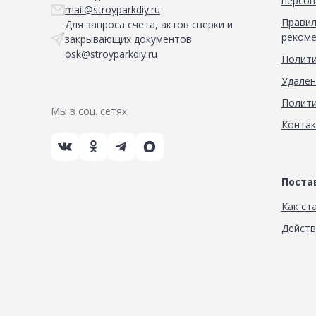
персон
mail@stroyparkdiy.ru
Правил
Для запроса счета, актов сверки и
рекоме
закрывающих документов
osk@stroyparkdiy.ru
Полити
Удален
Полити
Мы в соц. сетях:
Конта
Пост
Как ст
Дейст