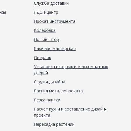
Служба доставки
осы
ЛДСП-центр
Прокат инструмента
Колеровка
Пошив штор
Ключная мастерская
Оверлок
Установка входных и межкомнатных
дверей
Студия дизайна
Распил металлопроката
Резка плитки
Расчёт кухни и составление дизайн-
проекта
Пересадка растений