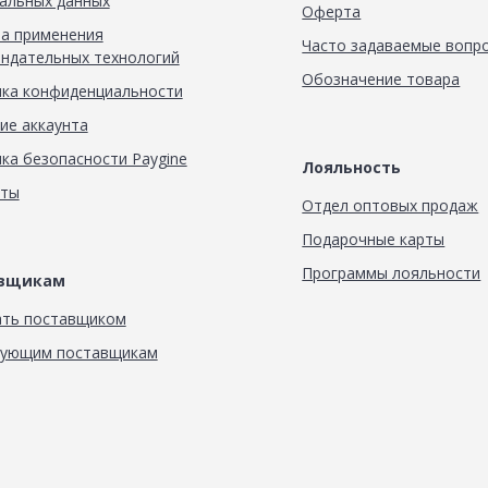
альных данных
Оферта
а применения
Часто задаваемые вопр
ндательных технологий
Обозначение товара
ка конфиденциальности
ие аккаунта
ка безопасности Paygine
Лояльность
кты
Отдел оптовых продаж
Подарочные карты
Программы лояльности
авщикам
ать поставщиком
вующим поставщикам