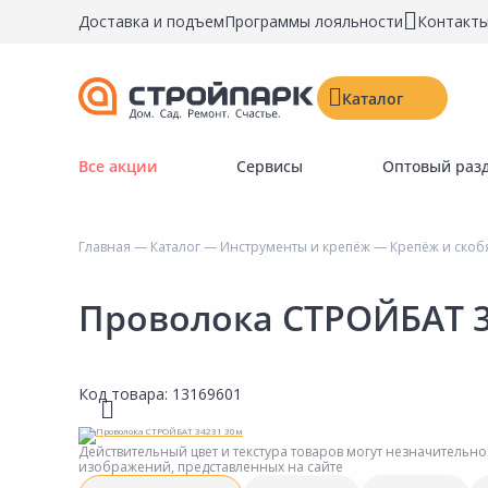
Доставка и подъем
Программы лояльности
Контакт
Каталог
Все акции
Сервисы
Оптовый раз
Строительные материалы
Двери, окна, замки
Главная
—
Каталог
—
Инструменты и крепёж
—
Крепёж и скоб
Инструменты и крепёж
Напольные покрытия
Проволока СТРОЙБАТ 3
Керамическая плитка
Обои
Код товара:
13169601
Потолочные и стеновые покрытия
Краски, герметики, пропитки
Действительный цвет и текстура товаров могут незначительно
изображений, представленных на сайте