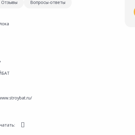
Отзывы
Вопросы-ответы
лока
ь
ЙБАТ
/www.stroybat.ru/
чатать: