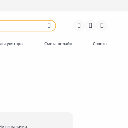
Войти
Регистрация
Перейти к сравнению
Избранное
Недавно просмотренные
товары
лькуляторы
Смета онлайн
Советы
Нет в наличии