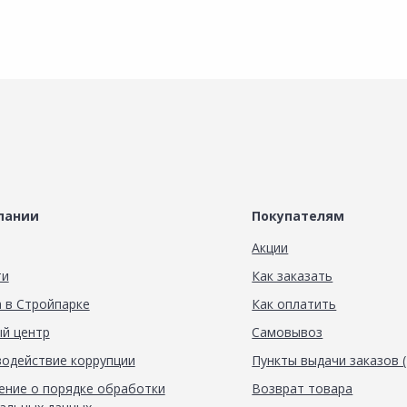
пании
Покупателям
Акции
ти
Как заказать
 в Стройпарке
Как оплатить
й центр
Самовывоз
одействие коррупции
Пункты выдачи заказов 
ние о порядке обработки
Возврат товара