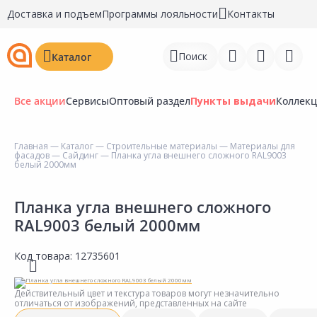
Доставка и подъем
Программы лояльности
Контакты
Поиск
Каталог
Все акции
Сервисы
Оптовый раздел
Пункты выдачи
Коллек
Главная
—
Каталог
—
Строительные материалы
—
Материалы для
фасадов
—
Сайдинг
— Планка угла внешнего сложного RAL9003
Войти
белый 2000мм
Регистрация
Планка угла внешнего сложного
RAL9003 белый 2000мм
Перейти к сравнению
Избранное
Код товара:
12735601
Недавно просмотренные
Действительный цвет и текстура товаров могут незначительно
товары
отличаться от изображений, представленных на сайте