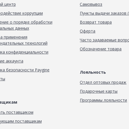
й центр
Самовывоз
одействие коррупции
Пункты выдачи заказов 
ние о порядке обработки
Возврат товара
альных данных
Оферта
а применения
Часто задаваемые вопр
ндательных технологий
Обозначение товара
ка конфиденциальности
ие аккаунта
ка безопасности Paygine
Лояльность
кты
Отдел оптовых продаж
Подарочные карты
Программы лояльности
авщикам
ать поставщиком
вующим поставщикам