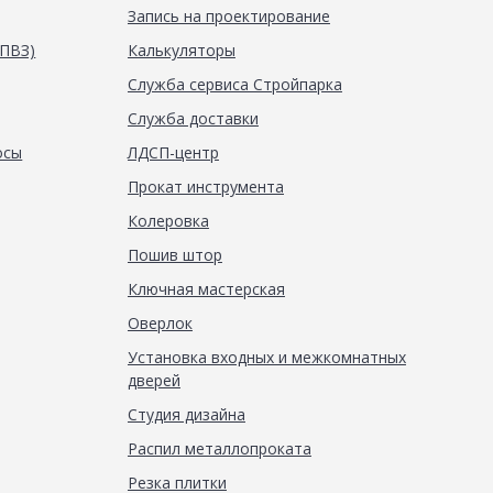
Запись на проектирование
(ПВЗ)
Калькуляторы
Служба сервиса Стройпарка
Служба доставки
осы
ЛДСП-центр
Прокат инструмента
Колеровка
Пошив штор
Ключная мастерская
Оверлок
Установка входных и межкомнатных
дверей
Студия дизайна
Распил металлопроката
Резка плитки