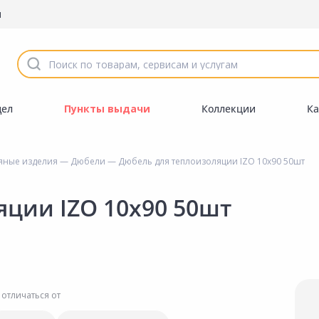
ы
дел
Пункты выдачи
Коллекции
Ка
яные изделия
—
Дюбели
— Дюбель для теплоизоляции IZO 10х90 50шт
яции IZO 10х90 50шт
 отличаться от