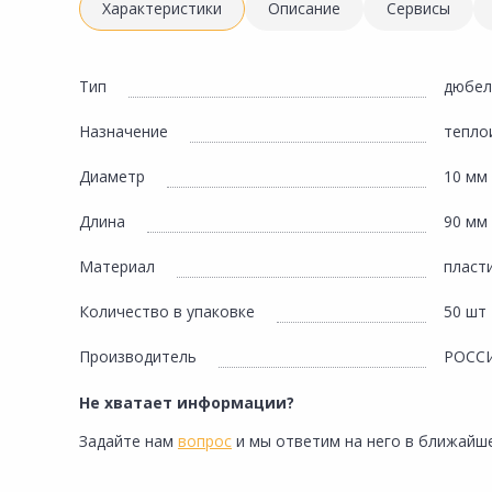
Инженерная электрика
Характеристики
Описание
Сервисы
Вентиляция, климатическое оборудование
Освещение
Тип
дюбел
Отопление, водоснабжение, канализация
Назначение
тепло
Сантехника, мебель для ванной комнаты
Диаметр
10 мм
Сауны и бани
Длина
90 мм
Интерьер, текстиль, камины, оформление
окон, картины
Материал
пласт
Хранение и порядок
Количество в упаковке
50 шт
Товары для дома, подарки, бытовая химия
Производитель
РОСС
Кухни, мойки, смесители, бытовая техника
Не хватает информации?
Туризм и отдых
Задайте нам
вопрос
и мы ответим на него в ближайше
Автотовары