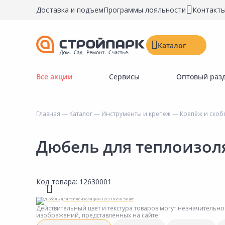
Доставка и подъем
Программы лояльности
Контакт
Каталог
Все акции
Сервисы
Оптовый раз
Строительные материалы
Двери, окна, замки
Главная
—
Каталог
—
Инструменты и крепёж
—
Крепёж и скоб
Инструменты и крепёж
Напольные покрытия
Дюбель для теплоизол
Керамическая плитка
Обои
Код товара:
12630001
Потолочные и стеновые покрытия
Краски, герметики, пропитки
Действительный цвет и текстура товаров могут незначительно
изображений, представленных на сайте