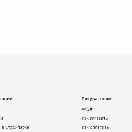
пании
Покупателям
Акции
ти
Как заказать
 в Стройпарке
Как оплатить