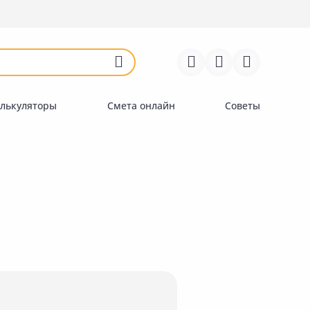
Войти
Регистрация
Перейти к сравнению
Избранное
Недавно просмотренные
товары
лькуляторы
Смета онлайн
Советы