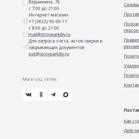
Вершинина, 76
Садовы
с 7:00 до 21:00
Против
Интернет-магазин:
+7 (3822) 90-00-17
Положе
с 8:00 до 21:00
персон
mail@stroyparkdiy.ru
Правил
Для запроса счета, актов сверки и
рекоме
закрывающих документов
osk@stroyparkdiy.ru
Полити
Удален
Полити
Мы в соц. сетях:
Конта
Пост
Как ст
Дейст