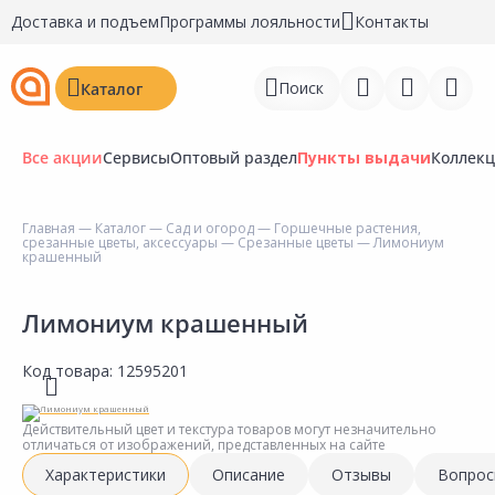
Доставка и подъем
Программы лояльности
Контакты
Поиск
Каталог
Все акции
Сервисы
Оптовый раздел
Пункты выдачи
Коллек
Главная
—
Каталог
—
Сад и огород
—
Горшечные растения,
срезанные цветы, аксессуары
—
Срезанные цветы
— Лимониум
Войти
крашенный
Регистрация
Лимониум крашенный
Перейти к сравнению
Код товара:
12595201
Избранное
Действительный цвет и текстура товаров могут незначительно
Недавно просмотренные
отличаться от изображений, представленных на сайте
товары
Характеристики
Описание
Отзывы
Вопрос