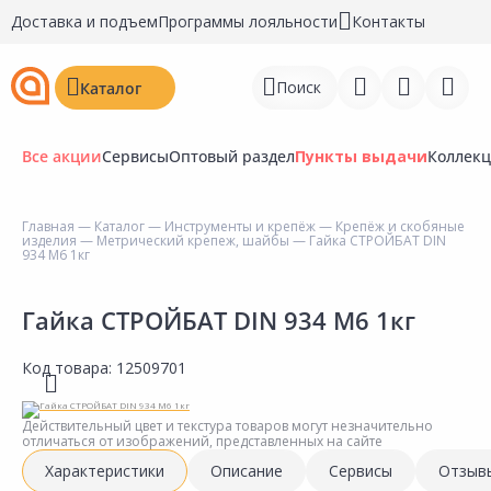
Доставка и подъем
Программы лояльности
Контакты
Поиск
Каталог
Все акции
Сервисы
Оптовый раздел
Пункты выдачи
Коллек
Главная
—
Каталог
—
Инструменты и крепёж
—
Крепёж и скобяные
изделия
—
Метрический крепеж, шайбы
— Гайка СТРОЙБАТ DIN
Войти
934 M6 1кг
Регистрация
Гайка СТРОЙБАТ DIN 934 M6 1кг
Перейти к сравнению
Код товара:
12509701
Избранное
Действительный цвет и текстура товаров могут незначительно
Недавно просмотренные
отличаться от изображений, представленных на сайте
товары
Характеристики
Описание
Сервисы
Отзыв