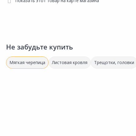
Показать этот товар на карте магазина
Не забудьте купить
Мягкая черепица
Листовая кровля
Трещотки, головки
447.22 ₽
1 343.00 ₽
за м2
за упак
Код товара:
23044501
Гибкая черепица
Сравнить
ТЕХНОНИКОЛЬ Оптима
коричневый
Добавить в Избранное