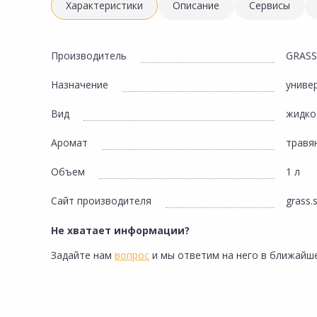
Инженерная электрика
Характеристики
Описание
Сервисы
Вентиляция, климатическое оборудование
Освещение
Производитель
GRASS
Отопление, водоснабжение, канализация
Назначение
униве
Сантехника, мебель для ванной комнаты
Вид
жидко
Сауны и бани
Аромат
травя
Интерьер, текстиль, камины, оформление
окон, картины
Объем
1 л
Хранение и порядок
Сайт производителя
grass.
Товары для дома, подарки, бытовая химия
Не хватает информации?
Кухни, мойки, смесители, бытовая техника
Задайте нам
вопрос
и мы ответим на него в ближайше
Туризм и отдых
Автотовары