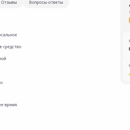
Отзывы
Вопросы-ответы
рсальное
е средство
ной
su
е время.