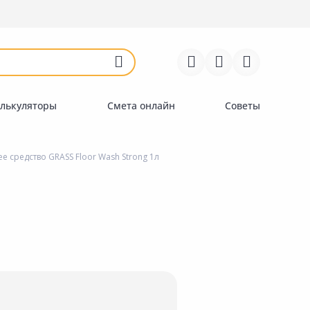
Войти
Регистрация
Перейти к сравнению
Избранное
Недавно просмотренные
товары
лькуляторы
Смета онлайн
Советы
средство GRASS Floor Wash Strong 1л