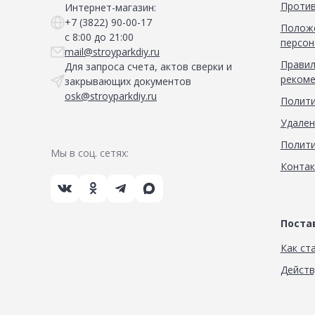
Против
Интернет-магазин:
+7 (3822) 90-00-17
Положе
с 8:00 до 21:00
персон
mail@stroyparkdiy.ru
Правил
Для запроса счета, актов сверки и
рекоме
закрывающих документов
osk@stroyparkdiy.ru
Полити
Удален
Полити
Мы в соц. сетях:
Конта
Пост
Как ст
Дейст