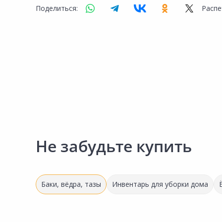
Сад и огород
Поделиться:
Распе
Не забудьте купить
Баки, вёдра, тазы
Инвентарь для уборки дома