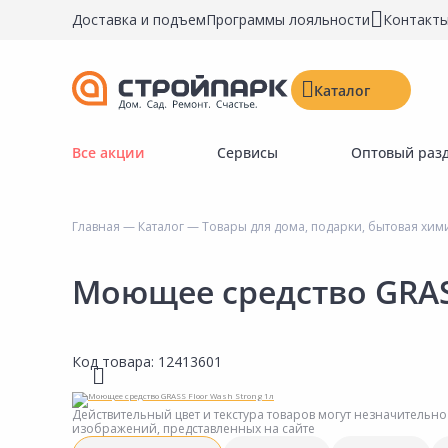
Доставка и подъем
Программы лояльности
Контакт
Каталог
Все акции
Сервисы
Оптовый раз
Строительные материалы
Двери, окна, замки
Главная
—
Каталог
—
Товары для дома, подарки, бытовая хим
Инструменты и крепёж
Напольные покрытия
Моющее средство GRASS
Керамическая плитка
Обои
Код товара:
12413601
Потолочные и стеновые покрытия
Краски, герметики, пропитки
Действительный цвет и текстура товаров могут незначительно
изображений, представленных на сайте