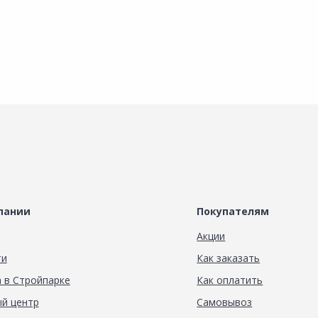
пании
Покупателям
Акции
ти
Как заказать
 в Стройпарке
Как оплатить
й центр
Самовывоз