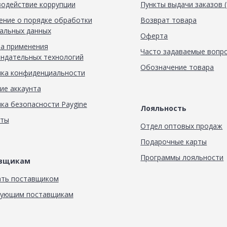
одействие коррупции
Пункты выдачи заказов 
ние о порядке обработки
Возврат товара
альных данных
Оферта
а применения
Часто задаваемые вопр
ндательных технологий
Обозначение товара
ка конфиденциальности
ие аккаунта
ка безопасности Paygine
Лояльность
кты
Отдел оптовых продаж
Подарочные карты
Программы лояльности
авщикам
ать поставщиком
вующим поставщикам