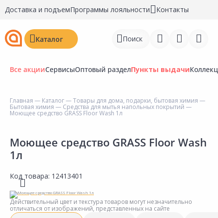
Доставка и подъем
Программы лояльности
Контакты
Поиск
Каталог
Все акции
Сервисы
Оптовый раздел
Пункты выдачи
Коллек
Главная
—
Каталог
—
Товары для дома, подарки, бытовая химия
—
Бытовая химия
—
Средства для мытья напольных покрытий
—
Войти
Моющее средство GRASS Floor Wash 1л
Регистрация
Моющее средство GRASS Floor Wash
1л
Перейти к сравнению
Избранное
Код товара:
12413401
Недавно просмотренные
Действительный цвет и текстура товаров могут незначительно
товары
отличаться от изображений, представленных на сайте