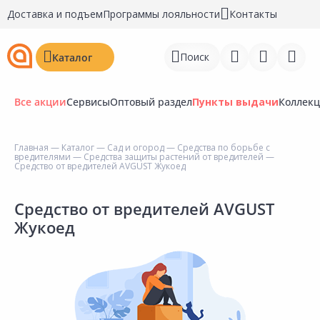
Доставка и подъем
Программы лояльности
Контакты
Поиск
Каталог
Все акции
Сервисы
Оптовый раздел
Пункты выдачи
Коллек
Главная
—
Каталог
—
Сад и огород
—
Средства по борьбе с
вредителями
—
Средства защиты растений от вредителей
—
Войти
Средство от вредителей AVGUST Жукоед
Регистрация
Средство от вредителей AVGUST
Жукоед
Перейти к сравнению
Избранное
Недавно просмотренные
товары