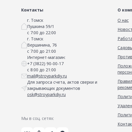
Контакты
О ком
г. Томск
О нас
Пушкина 59/1
Новос
с 7:00 до 22:00
Работа
г. Томск
Вершинина, 76
Садовы
с 7:00 до 21:00
Против
Интернет-магазин:
+7 (3822) 90-00-17
Положе
с 8:00 до 21:00
персон
mail@stroyparkdiy.ru
Правил
Для запроса счета, актов сверки и
рекоме
закрывающих документов
osk@stroyparkdiy.ru
Полити
Удален
Полити
Мы в соц. сетях:
Конта