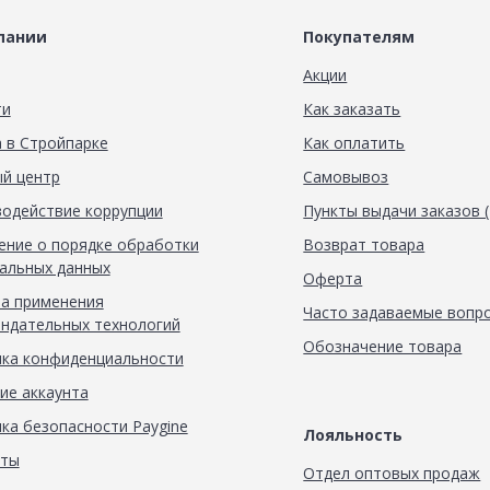
пании
Покупателям
Акции
ти
Как заказать
 в Стройпарке
Как оплатить
й центр
Самовывоз
одействие коррупции
Пункты выдачи заказов 
ние о порядке обработки
Возврат товара
альных данных
Оферта
а применения
Часто задаваемые вопр
ндательных технологий
Обозначение товара
ка конфиденциальности
ие аккаунта
ка безопасности Paygine
Лояльность
кты
Отдел оптовых продаж