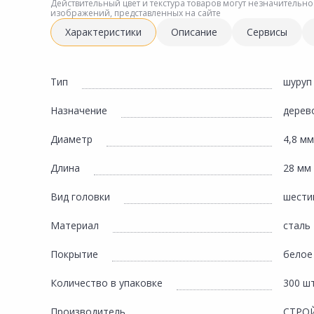
Инженерная электрика
Действительный цвет и текстура товаров могут незначительно
изображений, представленных на сайте
Вентиляция, климатическое оборудование
Характеристики
Описание
Сервисы
Освещение
Отопление, водоснабжение, канализация
Тип
шуруп
Сантехника, мебель для ванной комнаты
Назначение
дерев
Сауны и бани
Диаметр
4,8 мм
Интерьер, текстиль, камины, оформление
окон, картины
Длина
28 мм
Хранение и порядок
Вид головки
шести
Товары для дома, подарки, бытовая химия
Материал
сталь
Кухни, мойки, смесители, бытовая техника
Покрытие
белое
Туризм и отдых
Количество в упаковке
300 ш
Автотовары
Производитель
СТРО