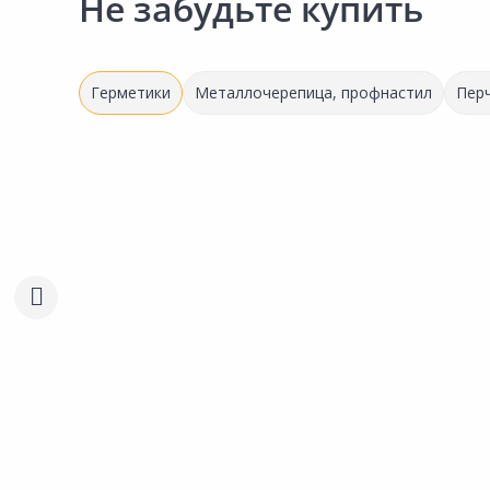
Не забудьте купить
Герметики
Металлочерепица, профнастил
Перч
Выгодная цена
Акция
*
304.00 ₽
-6%
320.00 ₽
285.00 ₽
за шт
за шт
Код товара:
26339001
Код товара:
26338901
Герметик силиконовый
Герметик силиконовый
Сравнить
Сравнить
ТЕХНОНИКОЛЬ Санитарный
ТЕХНОНИКОЛЬ Санита
белый 280мл
Добавить в Избранное
Добавить в Избра
бесцветный 280мл
Наличие на складах
Наличие на склада
В корзину
В корзину