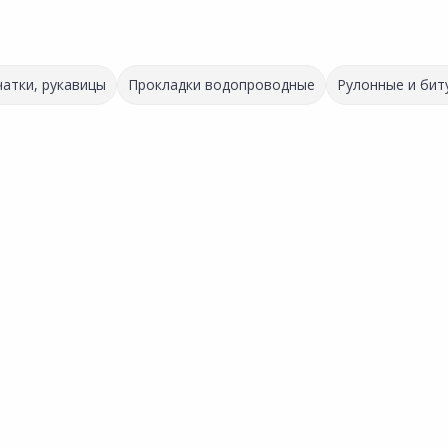
атки, рукавицы
Прокладки водопроводные
Рулонные и бит
Акция
*
459.00 ₽
-8%
178.00 ₽
423.00 ₽
за шт
Код товара:
27661901
за шт
Код товара:
26339601
Герметик силиконовый KU
Герметик силиконовый
Универсальный белый 85мл
Сравнить
Сравнить
рный
ТЕХНОНИКОЛЬ
нное
Добавить в Избранное
Добавить в Избранное
Универсальный нейтральный
белый 280мл
х
Наличие на складах
Наличие на складах
В корзину
В корзину