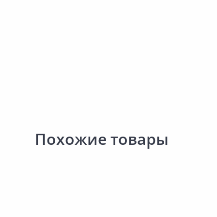
Похожие товары
1 344.00 ₽
1 389.00 ₽
за упак
за упак
Код товара:
12205001
Код товара:
12207101