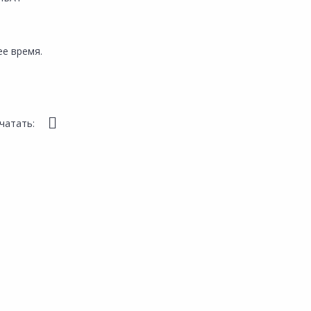
е время.
чатать: