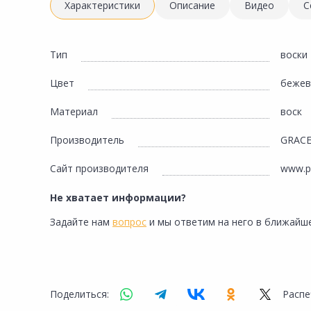
Инженерная электрика
Характеристики
Описание
Видео
С
Вентиляция, климатическое оборудование
Освещение
Тип
воски
Отопление, водоснабжение, канализация
Цвет
беже
Сантехника, мебель для ванной комнаты
Материал
воск
Сауны и бани
Производитель
GRAC
Интерьер, текстиль, камины, оформление
окон, картины
Сайт производителя
www.p
Хранение и порядок
Не хватает информации?
Товары для дома, подарки, бытовая химия
Задайте нам
вопрос
и мы ответим на него в ближайше
Кухни, мойки, смесители, бытовая техника
Туризм и отдых
Автотовары
Поделиться:
Распе