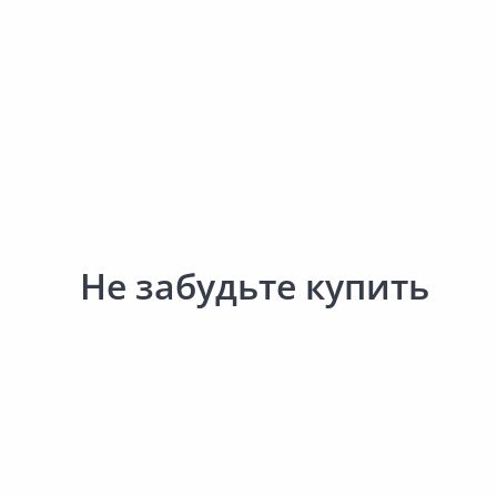
Сад и огород
Не забудьте купить
Выгодная цена
Выгодная цена
59.00 ₽
78.84 ₽
за шт
за шт
Код товара:
33948301
Код товара:
30450101
Перчатки рабочие 13х24см
Перчатки рабочие ЧУ