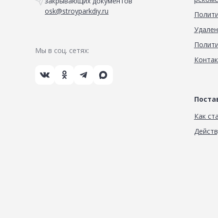
закрывающих документов
osk@stroyparkdiy.ru
Полити
Удален
Полити
Мы в соц. сетях:
Конта
Пост
Как ст
Дейст