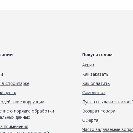
пании
Покупателям
Акции
ти
Как заказать
 в Стройпарке
Как оплатить
й центр
Самовывоз
одействие коррупции
Пункты выдачи заказов 
ние о порядке обработки
Возврат товара
альных данных
Оферта
а применения
Часто задаваемые вопр
ндательных технологий