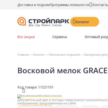
Доставка и подъем
Программы лояльности
Контакт
Каталог
Все акции
Сервисы
Оптовый раз
Строительные материалы
Двери, окна, замки
Главная
—
Каталог
—
Напольные покрытия
—
Материалы для 
Инструменты и крепёж
Напольные покрытия
Восковой мелок GRAC
Керамическая плитка
Обои
Код товара:
11521101
Потолочные и стеновые покрытия
Краски, герметики, пропитки
Действительный цвет и текстура товаров могут незначительно
изображений, представленных на сайте