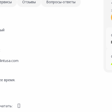
ервисы
Отзывы
Вопросы-ответы
вый
E
lintusa.com
е время.
чатать: