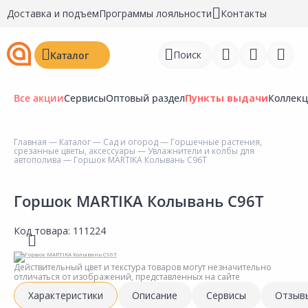
Доставка и подъем
Программы лояльности
Контакты
Поиск
Каталог
Все акции
Сервисы
Оптовый раздел
Пункты выдачи
Коллек
Главная
—
Каталог
—
Сад и огород
—
Горшечные растения,
срезанные цветы, аксессуары
—
Увлажнители и колбы для
Войти
автополива
— Горшок MARTIKA Колывань C96T
Регистрация
Горшок MARTIKA Колывань C96T
Перейти к сравнению
Код товара:
111224
Избранное
Действительный цвет и текстура товаров могут незначительно
Недавно просмотренные
отличаться от изображений, представленных на сайте
товары
Характеристики
Описание
Сервисы
Отзыв