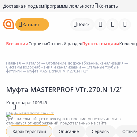
Доставка и подъем
Программы лояльности
Контакты
Поиск
Каталог
Все акции
Сервисы
Оптовый раздел
Пункты выдачи
Коллек
Главная
—
Каталог
—
Отопление, водоснабжение, канализация
—
Системы водоснабжения и канализации
—
Стальные трубы и
Войти
фитинги
— Муфта MASTERPROF VTr.270.N 1/2"
Регистрация
Муфта MASTERPROF VTr.270.N 1/2"
Перейти к сравнению
Код товара:
109345
Избранное
Действительный цвет и текстура товаров могут незначительно
Недавно просмотренные
отличаться от изображений, представленных на сайте
товары
Характеристики
Описание
Сервисы
Отзыв