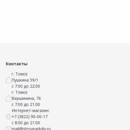
В корзину
В корзину
Сравнить
Сравнить
Добавить в Избранное
Добавить в Избранное
Наличие на складах
Наличие на складах
Контакты
г. Томск
Пушкина 59/1
с 7:00 до 22:00
г. Томск
Вершинина, 76
с 7:00 до 21:00
Интернет-магазин:
+7 (3822) 90-00-17
с 8:00 до 21:00
mail@stroyparkdiy.ru