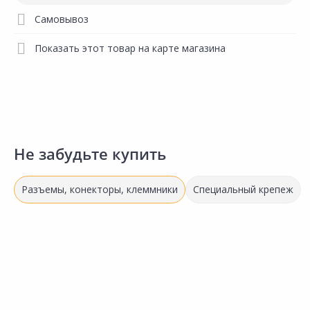
Самовывоз
Показать этот товар на карте магазина
Не забудьте купить
Разъемы, конекторы, клеммники
Специальный крепеж
63.00 ₽
141.00 ₽
за упак
за упак
Код товара:
23582401
Код товара:
30445501
Наконечник-гильза DORI
Наконечник луженый IEK JGA-