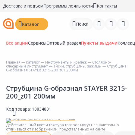
Доставка и подъем
Программы лояльности
Контакты
Поиск
Каталог
Все акции
Сервисы
Оптовый раздел
Пункты выдачи
Коллек
Главная
—
Каталог
—
Инструменты и крепёж
—
Столярно-
слесарный инструмент
—
Тиски, струбцины, зажимы
— Струбцина
Войти
G-образная STAYER 3215-200_z01 200мм
Регистрация
Струбцина G-образная STAYER 3215-
200_z01 200мм
Перейти к сравнению
Избранное
Код товара:
10834801
Недавно просмотренные
Действительный цвет и текстура товаров могут незначительно
товары
отличаться от изображений, представленных на сайте