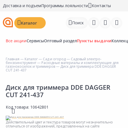
Доставка и подъем
Программы лояльности
Контакты
Поиск
Каталог
Все акции
Сервисы
Оптовый раздел
Пункты выдачи
Коллек
Главная
—
Каталог
—
Сад и огород
—
Садовый электро-
бензоинструмент
—
Расходные материалы и комплектующие для
Войти
газонокосилок и триммеров
— Диск для триммера DDE DAGGER
CUT 241-437
Регистрация
Диск для триммера DDE DAGGER
Перейти к сравнению
CUT 241-437
Избранное
Код товара:
10642801
Недавно просмотренные
товары
Действительный цвет и текстура товаров могут незначительно
отличаться от изображений, представленных на сайте