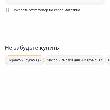
Показать этот товар на карте магазина
Не забудьте купить
Перчатки, рукавицы
Масла и смазки для инструмента
М
Выгодная цена
Выгодная цена
35.50 ₽
81.00 ₽
7
за шт
за шт
з
Код товара:
177265
Код товара:
33554801
К
Перчатки СТРОЙПАРК х/б с
Перчатки садовые
П
Сравнить
Сравнить
ПВХ покрытием
Профнавыки 2024-5976