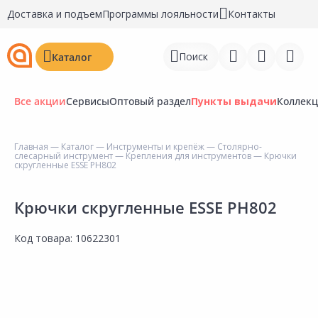
Доставка и подъем
Программы лояльности
Контакты
Поиск
Каталог
Все акции
Сервисы
Оптовый раздел
Пункты выдачи
Коллек
Главная
—
Каталог
—
Инструменты и крепёж
—
Столярно-
слесарный инструмент
—
Крепления для инструментов
— Крючки
Войти
скругленные ESSE PH802
Регистрация
Крючки скругленные ESSE PH802
Перейти к сравнению
Код товара:
10622301
Избранное
Недавно просмотренные
товары