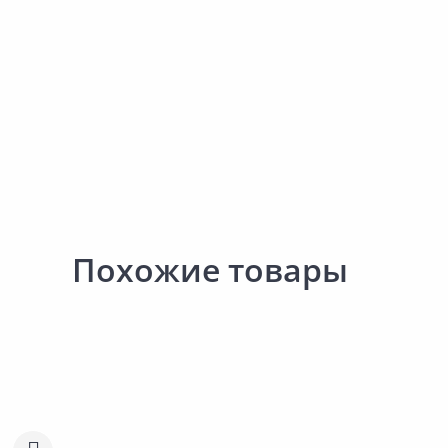
Похожие товары
115.00 ₽
113.00 ₽
за шт
за шт
Код товара:
10551301
Код товара:
10552301