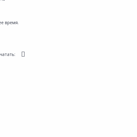
е время.
чатать: