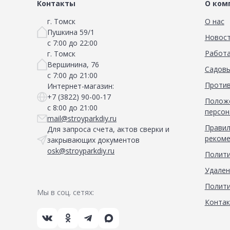
Контакты
О ком
г. Томск
О нас
Пушкина 59/1
Новос
с 7:00 до 22:00
Работа
г. Томск
Вершинина, 76
Садовы
с 7:00 до 21:00
Против
Интернет-магазин:
+7 (3822) 90-00-17
Положе
с 8:00 до 21:00
персон
mail@stroyparkdiy.ru
Правил
Для запроса счета, актов сверки и
рекоме
закрывающих документов
osk@stroyparkdiy.ru
Полити
Удален
Полити
Мы в соц. сетях:
Конта