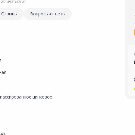
 отличаться от
Отзывы
Вопросы-ответы
м
ная
пассированное цинковое
240