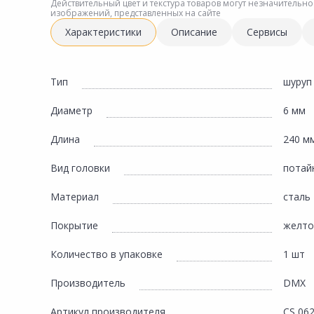
Инженерная электрика
Действительный цвет и текстура товаров могут незначительно
изображений, представленных на сайте
Вентиляция, климатическое оборудование
Характеристики
Описание
Сервисы
Освещение
Отопление, водоснабжение, канализация
Тип
шуруп
Сантехника, мебель для ванной комнаты
Диаметр
6 мм
Сауны и бани
Длина
240 м
Интерьер, текстиль, камины, оформление
окон, картины
Вид головки
потай
Хранение и порядок
Материал
сталь
Товары для дома, подарки, бытовая химия
Покрытие
желто
Кухни, мойки, смесители, бытовая техника
Количество в упаковке
1 шт
Туризм и отдых
Производитель
DMX
Автотовары
Артикул производителя
CS 06