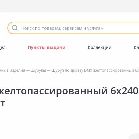
ы
дел
Пункты выдачи
Коллекции
Ка
яные изделия
—
Шурупы
— Шуруп по дереву DMX желтопассированный 6х2
желтопассированный 6х240
т