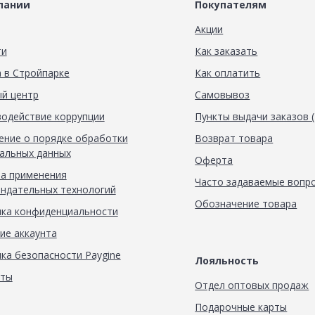
пании
Покупателям
Акции
ти
Как заказать
 в Стройпарке
Как оплатить
й центр
Самовывоз
одействие коррупции
Пункты выдачи заказов 
ние о порядке обработки
Возврат товара
альных данных
Оферта
а применения
Часто задаваемые вопр
ндательных технологий
Обозначение товара
ка конфиденциальности
ие аккаунта
ка безопасности Paygine
Лояльность
кты
Отдел оптовых продаж
Подарочные карты