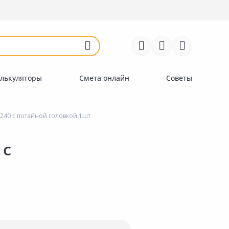
Войти
Регистрация
Перейти к сравнению
Избранное
Недавно просмотренные
товары
лькуляторы
Смета онлайн
Советы
40 с потайной головкой 1шт
 с