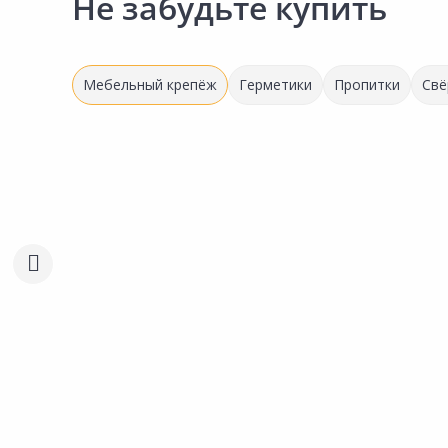
Не забудьте купить
Мебельный крепёж
Герметики
Пропитки
Свё
130.00 ₽
11.67 ₽
за упак
за шт
Код товара:
22181601
Код товара:
22181301
Уголок мебельный
Уголок мебельный
Сравнить
Сравнить
МЕТАЛЛИСТ 42х42х30х2,3мм
МЕТАЛЛИСТ 26х26х25м
Добавить в Избранное
Добавить в Избра
4шт
Наличие на складах
Наличие на склада
В корзину
В корзину