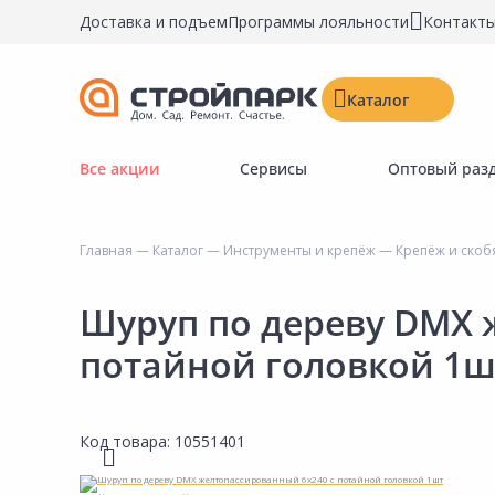
Доставка и подъем
Программы лояльности
Контакт
Каталог
Все акции
Сервисы
Оптовый раз
Строительные материалы
Двери, окна, замки
Главная
—
Каталог
—
Инструменты и крепёж
—
Крепёж и скоб
Инструменты и крепёж
Напольные покрытия
Шуруп по дереву DMX 
Керамическая плитка
потайной головкой 1ш
Обои
Потолочные и стеновые покрытия
Код товара:
10551401
Краски, герметики, пропитки