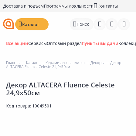
Доставка и подъем
Программы лояльности
Контакты
Поиск
Каталог
Все акции
Сервисы
Оптовый раздел
Пункты выдачи
Коллек
Главная
—
Каталог
—
Керамическая плитка
—
Декоры
— Декор
ALTACERA Fluence Celeste 24,9х50см
Войти
Регистрация
Декор ALTACERA Fluence Celeste
24,9х50см
Перейти к сравнению
Код товара:
10049501
Избранное
Недавно просмотренные
товары