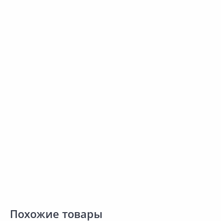
Выгодная цена
Выгодная цена
1 584.00 ₽
385.00 ₽
за шт
за шт
Код товара:
11887401
Код товара:
16896601
Клей для плитки ЦЕРЕЗИТ CM
Клей для плитки ФОРМУЛА
Сравнить
Сравнить
16 25кг
МАСТЕРА Усиленный 25кг
Добавить в Избранное
Добавить в Избранное
Наличие на складах
Наличие на складах
В корзину
В корзину
Похожие товары