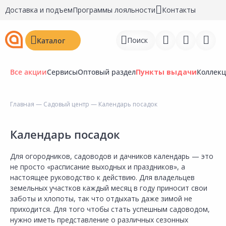
Доставка и подъем
Программы лояльности
Контакты
Поиск
Каталог
Все акции
Сервисы
Оптовый раздел
Пункты выдачи
Коллек
Главная
—
Садовый центр
— Календарь посадок
Войти
Календарь посадок
Регистрация
Для огородников, садоводов и дачников календарь — это
Перейти к сравнению
не просто «расписание выходных и праздников», а
настоящее руководство к действию. Для владельцев
Избранное
земельных участков каждый месяц в году приносит свои
заботы и хлопоты, так что отдыхать даже зимой не
Недавно просмотренные
приходится. Для того чтобы стать успешным садоводом,
товары
нужно иметь представление о различных сезонных