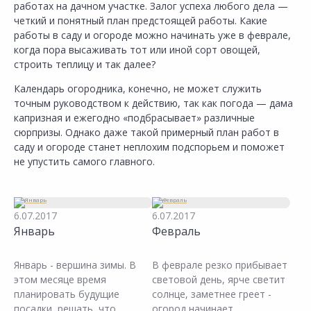
работах на дачном участке. Залог успеха любого дела —
четкий и понятный план предстоящей работы. Какие
работы в саду и огороде можно начинать уже в феврале,
когда пора высаживать тот или иной сорт овощей,
строить теплицу и так далее?
Календарь огородника, конечно, не может служить
точным руководством к действию, так как погода — дама
капризная и ежегодно «подбрасывает» различные
сюрпризы. Однако даже такой примерный план работ в
саду и огороде станет неплохим подспорьем и поможет
не упустить самого главного.
6.07.2017
6.07.2017
Январь
Февраль
Январь - вершина зимы. В
В феврале резко прибывает
этом месяце время
световой день, ярче светит
планировать будущие
солнце, заметнее греет -
посадки, решать, что
огород начинает