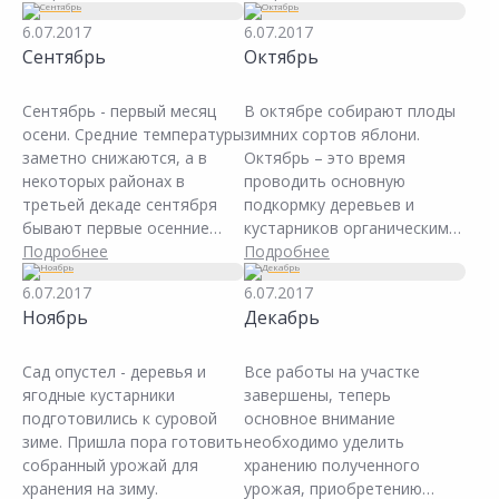
есть и существенная
половине августа в сухую
6.07.2017
6.07.2017
разница: в июле многие
погоду можно убирать лук и
Сентябрь
Октябрь
деревья и большинство
чеснок, а в конце месяца –
овощей начинают давать
все овощи, кроме капусты и
урожай. Если ожидается
моркови.
Сентябрь - первый месяц
В октябре собирают плоды
большой урожай плодовых
осени. Средние температуры
зимних сортов яблони.
– под ветки стоит
заметно снижаются, а в
Октябрь – это время
подставить подпорки,
некоторых районах в
проводить основную
чтобы сучья деревьев не
третьей декаде сентября
подкормку деревьев и
обламывались под
бывают первые осенние
кустарников органическими
тяжестью плодов. Соберите
заморозки, начинается
Подробнее
и фосфорно-калийными
Подробнее
урожай смородины,
листопад. До наступления
удобрениями. Это время
6.07.2017
6.07.2017
крыжовника и малины.
заморозков должны быть
полива деревьев и
Ноябрь
Декабрь
После окончательного
завершены все летние
кустарников. Дело в том,
сбора урожая клубники -
работы по уходу за садом и
что осень - время
подкормите кусты.
очень важно вовремя
усиленного роста и
Сад опустел - деревья и
Все работы на участке
приступить к подготовке
укрепления корней. К тому
ягодные кустарники
завершены, теперь
растений к зиме.
же обильный запас влаги в
подготовились к суровой
основное внимание
почве предохраняет
зиме. Пришла пора готовить
необходимо уделить
плодовые культуры от
собранный урожай для
хранению полученного
подмерзания зимой. После
хранения на зиму.
урожая, приобретению