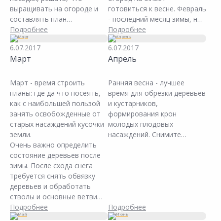
выращивать на огороде и
готовиться к весне. Февраль
составлять план
- последний месяц зимы, но
размещения культур. Кроме
Подробнее
для овощевода-любителя
Подробнее
того, это пора приобретать
уже начинается весна.
6.07.2017
6.07.2017
в специализированных
Март
Апрель
магазинах семена овощных
культур, грунт, органические
и минеральные удобрения и
Март - время строить
Ранняя весна - лучшее
все для рассады.
планы: где да что посеять,
время для обрезки деревьев
Позаботиться о ремонте
как с наибольшей пользой
и кустарников,
или покупке нового
занять освобожденные от
формирования крон
огородного инвентаря, а,
старых насаждений кусочки
молодых плодовых
так же, позаботиться о
земли.
насаждений. Снимите
покупке пленки для теплиц и
Очень важно определить
обвязку с кустарников,
парников.
состояние деревьев после
поднимите пригнутые на
зимы. После схода снега
зиму побеги малины,
требуется снять обвязку
проредите запущенные
деревьев и обработать
кусты смородины,
стволы и основные ветви
крыжовника, затем
побелкой. При обнаружении
Подробнее
проделайте побелку
Подробнее
подмерзаний или
стволов известковым