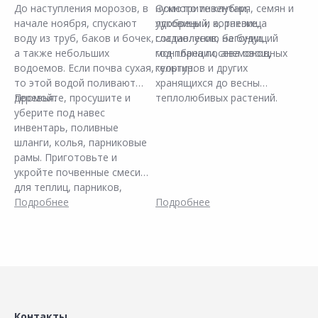
этого, стволы деревьев и
До наступления морозов, в
нужного инвентаря, семян и
Осмотрите клубни,
кустарников необходимо
начале ноября, спускают
удобрений, а, так же,
луковицы и корневища
обработать побелкой.
воду из труб, баков и бочек,
составлению на будущий
гладиолусов, бегонии,
Молодые саженцы
а также небольших
год плана посева овощных
монтбреции, анемонов,
плодовых деревьев надо
водоемов. Если почва сухая,
культур.
георгинов и других
еще и уберечь от зимних
то этой водой поливают
хранящихся до весны
морозов. Для этого
деревья.
Промойте, просушите и
теплолюбивых растений.
стволики необходимо
уберите под навес
Больные растения удалите и
обвязать.
инвентарь, поливные
дезинфицируйте небольшие
шланги, колья, парниковые
очаги поражения гнилью.
рамы. Приготовьте и
Температура в месте
укройте почвенные смеси
хранения предпочтительна
для теплиц, парников,
в пределах +5-7оС.
стаканчиков. Заготовляйте
Подробнее
Подробнее
опавшие листья, складывая
их в компостные кучи.
Контакты