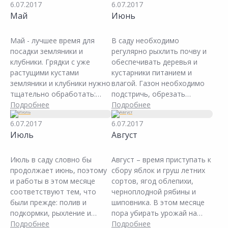
6.07.2017
6.07.2017
повреждений раны на
раствором. Предупредите
Май
Июнь
деревьях необходимо
разрастание корней с
зачистить острым садовым
помощью садовой ленты-
ножом до здоровых тканей,
бордюр.
Май - лучшее время для
В саду необходимо
после чего
посадки земляники и
регулярно рыхлить почву и
продезинфицировать
клубники. Грядки с уже
обеспечивать деревья и
раствором железного или
растущими кустами
кустарники питанием и
медного купороса или
земляники и клубники нужно
влагой. Газон необходимо
замазать садовым варом.
тщательно обработать:
подстричь, обрезать
уничтожить старые,
Подробнее
молодые побеги,
Подробнее
прошлогодние, зараженные,
сформировать живые
6.07.2017
6.07.2017
больные и желтые листья,
изгороди и отдельные
Июль
Август
отплодоносившие
кусты, обеспечить
цветоносы, укоренившиеся
обильный полив. В июне
усы, прополоть и
заканчивают высадку
Июль в саду словно бы
Август – время приступать к
подкормить растения.
цветов: высаживают
продолжает июнь, поэтому
сбору яблок и груш летних
корневища многолетников и
и работы в этом месяце
сортов, ягод облепихи,
роз.
соответствуют тем, что
черноплодной рябины и
были прежде: полив и
шиповника. В этом месяце
подкормки, рыхление и
пора убирать урожай на
борьба с сорняками. Но
Подробнее
овощных грядках. В первой
Подробнее